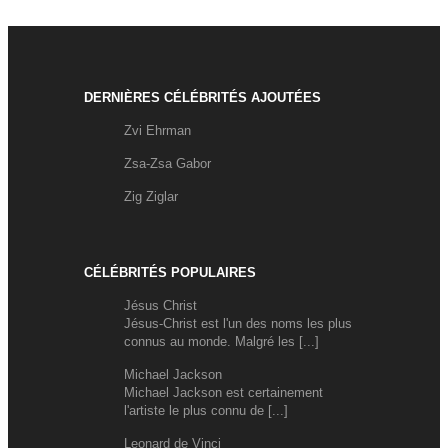
DERNIÈRES CÉLÉBRITÉS AJOUTÉES
Zvi Ehrman
Zsa-Zsa Gabor
Zig Ziglar
CÉLÉBRITÉS POPULAIRES
Jésus Christ
Jésus-Christ est l'un des noms les plus
connus au monde. Malgré les [...]
Michael Jackson
Michael Jackson est certainement
l'artiste le plus connu de [...]
Leonard de Vinci