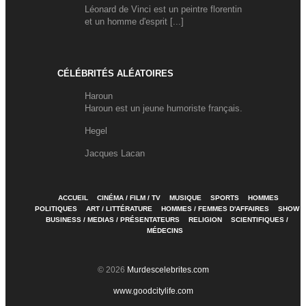
Léonard de Vinci est un peintre florentin
et un homme d'esprit [...]
CÉLÉBRITÉS ALÉATOIRES
Haroun
Haroun est un jeune humoriste français.
Hegel
Jacques Lacan
ACCUEIL
CINÉMA / FILM / TV
MUSIQUE
SPORTS
HOMMES
POLITIQUES
ART / LITTÉRATURE
HOMMES / FEMMES D'AFFAIRES
SHOW
BUSINESS / MEDIAS / PRÉSENTATEURS
RELIGION
SCIENTIFIQUES /
MÉDECINS
© 2026
Murdescelebrites.com
www.goodcitylife.com