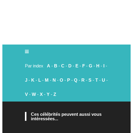
Par index
A
-
B
-
C
-
D
-
E
-
F
-
G
-
H
-
I
-
J
-
K
-
L
-
M
-
N
-
O
-
P
-
Q
-
R
-
S
-
T
-
U
-
V
-
W
-
X
-
Y
-
Z
Ces célébrités peuvent aussi vous
intéressées...