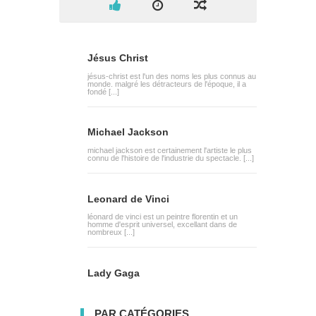
Jésus Christ
jésus-christ est l'un des noms les plus connus au
monde. malgré les détracteurs de l'époque, il a
fondé [...]
Michael Jackson
michael jackson est certainement l'artiste le plus
connu de l'histoire de l'industrie du spectacle. [...]
Leonard de Vinci
léonard de vinci est un peintre florentin et un
homme d'esprit universel, excellant dans de
nombreux [...]
Lady Gaga
PAR CATÉGORIES