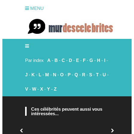
MENU
Par index
A
-
B
-
C
-
D
-
E
-
F
-
G
-
H
-
I
-
J
-
K
-
L
-
M
-
N
-
O
-
P
-
Q
-
R
-
S
-
T
-
U
-
V
-
W
-
X
-
Y
-
Z
Ces célébrités peuvent aussi vous
intéressées...