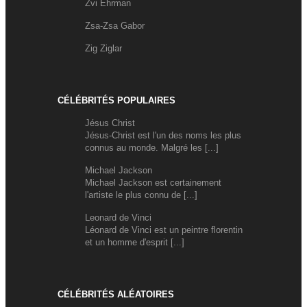
Zvi Ehrman
Zsa-Zsa Gabor
Zig Ziglar
CÉLÉBRITÉS POPULAIRES
Jésus Christ
Jésus-Christ est l'un des noms les plus
connus au monde. Malgré les [...]
Michael Jackson
Michael Jackson est certainement
l'artiste le plus connu de [...]
Leonard de Vinci
Léonard de Vinci est un peintre florentin
et un homme d'esprit [...]
CÉLÉBRITÉS ALÉATOIRES