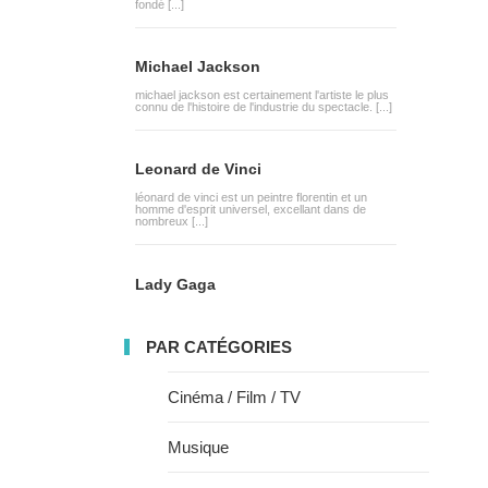
fondé [...]
Michael Jackson
michael jackson est certainement l'artiste le plus
connu de l'histoire de l'industrie du spectacle. [...]
Leonard de Vinci
léonard de vinci est un peintre florentin et un
homme d'esprit universel, excellant dans de
nombreux [...]
Lady Gaga
PAR CATÉGORIES
Cinéma / Film / TV
Musique