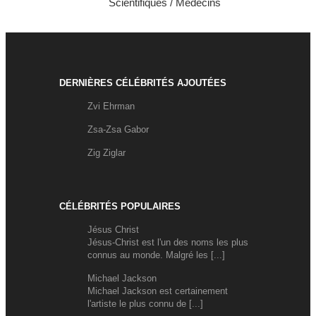
Scientifiques / Médecins
DERNIÈRES CÉLÉBRITÉS AJOUTÉES
Zvi Ehrman
Zsa-Zsa Gabor
Zig Ziglar
CÉLÉBRITÉS POPULAIRES
Jésus Christ
Jésus-Christ est l'un des noms les plus
connus au monde. Malgré les [...]
Michael Jackson
Michael Jackson est certainement
l'artiste le plus connu de [...]