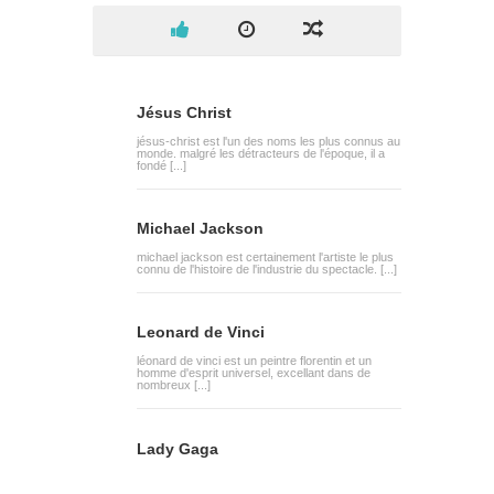
Jésus Christ
jésus-christ est l'un des noms les plus connus au
monde. malgré les détracteurs de l'époque, il a
fondé [...]
Michael Jackson
michael jackson est certainement l'artiste le plus
connu de l'histoire de l'industrie du spectacle. [...]
Leonard de Vinci
léonard de vinci est un peintre florentin et un
homme d'esprit universel, excellant dans de
nombreux [...]
Lady Gaga