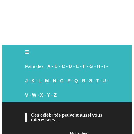
Par index
A
-
B
-
C
-
D
-
E
-
F
-
G
-
H
-
I
-
J
-
K
-
L
-
M
-
N
-
O
-
P
-
Q
-
R
-
S
-
T
-
U
-
V
-
W
-
X
-
Y
-
Z
Ces célébrités peuvent aussi vous
intéressées...
McKinley