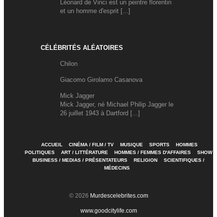
Léonard de Vinci est un peintre florentin
et un homme d'esprit [...]
CÉLÉBRITÉS ALÉATOIRES
Chilon
Giacomo Girolamo Casanova
Mick Jagger
Mick Jagger, né Michael Philip Jagger le
26 juillet 1943 à Dartford [...]
ACCUEIL
CINÉMA / FILM / TV
MUSIQUE
SPORTS
HOMMES
POLITIQUES
ART / LITTÉRATURE
HOMMES / FEMMES D'AFFAIRES
SHOW
BUSINESS / MEDIAS / PRÉSENTATEURS
RELIGION
SCIENTIFIQUES /
MÉDECINS
© 2026
Murdescelebrites.com
www.goodcitylife.com