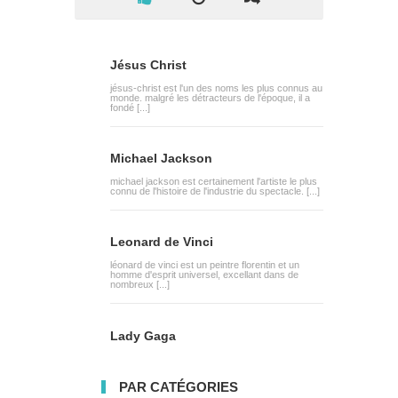
Jésus Christ
jésus-christ est l'un des noms les plus connus au
monde. malgré les détracteurs de l'époque, il a
fondé [...]
Michael Jackson
michael jackson est certainement l'artiste le plus
connu de l'histoire de l'industrie du spectacle. [...]
Leonard de Vinci
léonard de vinci est un peintre florentin et un
homme d'esprit universel, excellant dans de
nombreux [...]
Lady Gaga
PAR CATÉGORIES