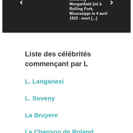
Morganfield (né à
Rolling Fork,
Mississippi le 4 avril
1915 - mort [...]
Liste des célébrités
commençant par L
L. Langanesi
L. Soveny
La Bruyere
La Chanson de Roland