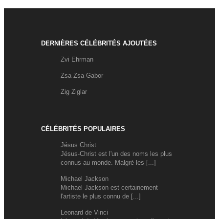
DERNIÈRES CÉLÉBRITÉS AJOUTÉES
Zvi Ehrman
Zsa-Zsa Gabor
Zig Ziglar
CÉLÉBRITÉS POPULAIRES
Jésus Christ
Jésus-Christ est l'un des noms les plus
connus au monde. Malgré les [...]
Michael Jackson
Michael Jackson est certainement
l'artiste le plus connu de [...]
Leonard de Vinci