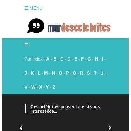
MENU
Par index
A
-
B
-
C
-
D
-
E
-
F
-
G
-
H
-
I
-
J
-
K
-
L
-
M
-
N
-
O
-
P
-
Q
-
R
-
S
-
T
-
U
-
V
-
W
-
X
-
Y
-
Z
Ces célébrités peuvent aussi vous
intéressées...