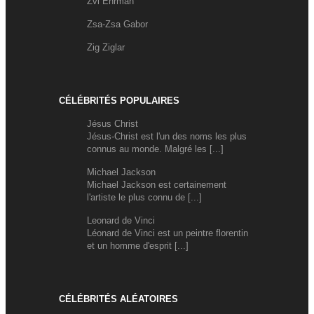
Zvi Ehrman
Zsa-Zsa Gabor
Zig Ziglar
CÉLÉBRITÉS POPULAIRES
Jésus Christ
Jésus-Christ est l'un des noms les plus
connus au monde. Malgré les [...]
Michael Jackson
Michael Jackson est certainement
l'artiste le plus connu de [...]
Leonard de Vinci
Léonard de Vinci est un peintre florentin
et un homme d'esprit [...]
CÉLÉBRITÉS ALÉATOIRES