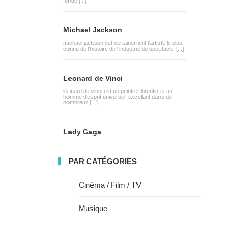
fondé [...]
Michael Jackson
michael jackson est certainement l'artiste le plus
connu de l'histoire de l'industrie du spectacle. [...]
Leonard de Vinci
léonard de vinci est un peintre florentin et un
homme d'esprit universel, excellant dans de
nombreux [...]
Lady Gaga
PAR CATÉGORIES
Cinéma / Film / TV
Musique