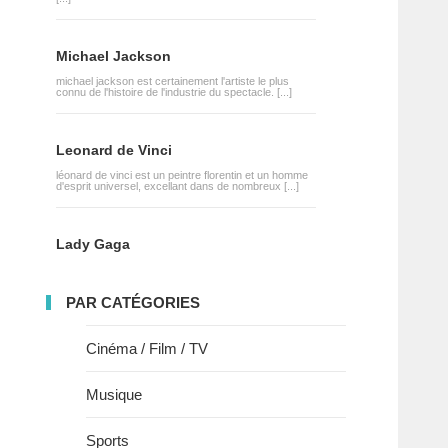
Michael Jackson
michael jackson est certainement l'artiste le plus
connu de l'histoire de l'industrie du spectacle. [...]
Leonard de Vinci
léonard de vinci est un peintre florentin et un homme
d'esprit universel, excellant dans de nombreux [...]
Lady Gaga
PAR CATÉGORIES
Cinéma / Film / TV
Musique
Sports