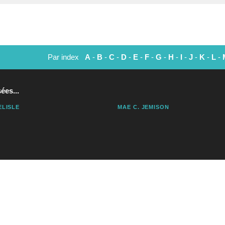
Par index
A
-
B
-
C
-
D
-
E
-
F
-
G
-
H
-
I
-
J
-
K
-
L
-
ées...
ELISLE
MAE C. JEMISON