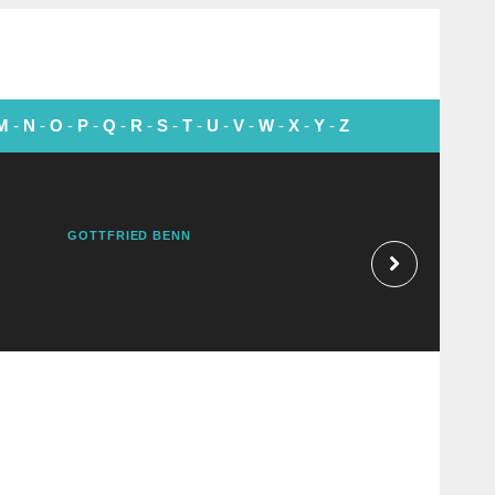
M
-
N
-
O
-
P
-
Q
-
R
-
S
-
T
-
U
-
V
-
W
-
X
-
Y
-
Z
GOTTFRIED BENN
CONRAD HALL