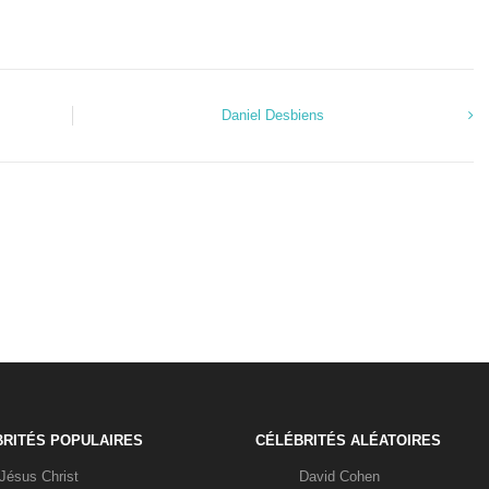
Daniel Desbiens
RITÉS POPULAIRES
CÉLÉBRITÉS ALÉATOIRES
Jésus Christ
David Cohen