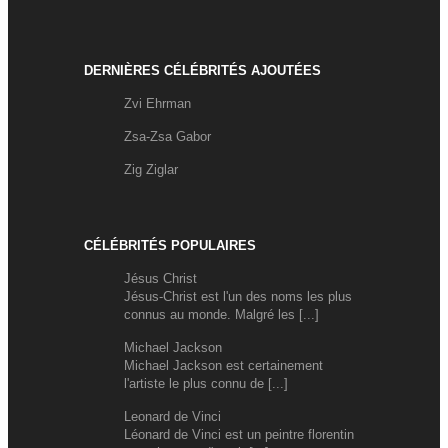
DERNIÈRES CÉLÉBRITÉS AJOUTÉES
Zvi Ehrman
Zsa-Zsa Gabor
Zig Ziglar
CÉLÉBRITÉS POPULAIRES
Jésus Christ
Jésus-Christ est l'un des noms les plus
connus au monde. Malgré les [...]
Michael Jackson
Michael Jackson est certainement
l'artiste le plus connu de [...]
Leonard de Vinci
Léonard de Vinci est un peintre florentin