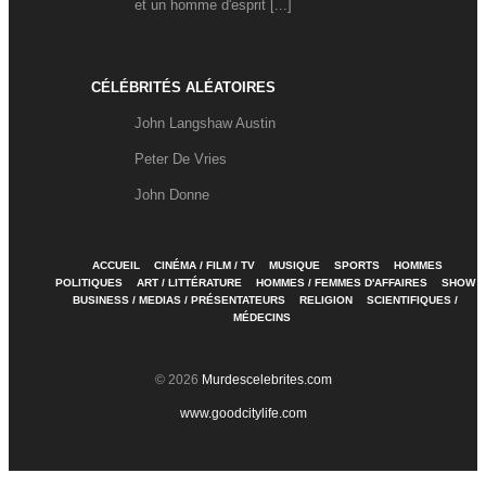
et un homme d'esprit [...]
CÉLÉBRITÉS ALÉATOIRES
John Langshaw Austin
Peter De Vries
John Donne
ACCUEIL
CINÉMA / FILM / TV
MUSIQUE
SPORTS
HOMMES
POLITIQUES
ART / LITTÉRATURE
HOMMES / FEMMES D'AFFAIRES
SHOW
BUSINESS / MEDIAS / PRÉSENTATEURS
RELIGION
SCIENTIFIQUES /
MÉDECINS
© 2026
Murdescelebrites.com
www.goodcitylife.com