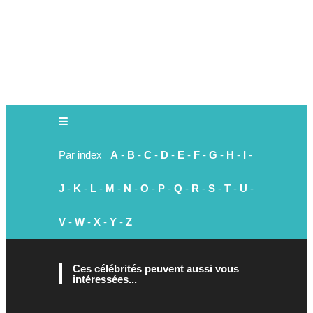
Par index
A
-
B
-
C
-
D
-
E
-
F
-
G
-
H
-
I
-
J
-
K
-
L
-
M
-
N
-
O
-
P
-
Q
-
R
-
S
-
T
-
U
-
V
-
W
-
X
-
Y
-
Z
Ces célébrités peuvent aussi vous
intéressées...