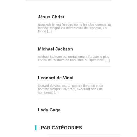
Jésus Christ
jésus-christ est l'un des noms les plus connus au
monde. malgré les détracteurs de l'époque, il a
fondé [...]
Michael Jackson
michael jackson est certainement l'artiste le plus
connu de l'histoire de l'industrie du spectacle. [...]
Leonard de Vinci
léonard de vinci est un peintre florentin et un
homme d'esprit universel, excellant dans de
nombreux [...]
Lady Gaga
PAR CATÉGORIES