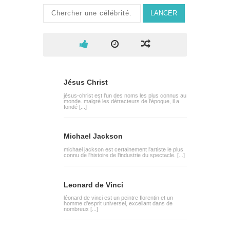
LANCER
Jésus Christ
jésus-christ est l'un des noms les plus connus au
monde. malgré les détracteurs de l'époque, il a
fondé [...]
Michael Jackson
michael jackson est certainement l'artiste le plus
connu de l'histoire de l'industrie du spectacle. [...]
Leonard de Vinci
léonard de vinci est un peintre florentin et un
homme d'esprit universel, excellant dans de
nombreux [...]