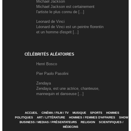
Michael Jackson
Michael Jackson est certainement
l'artiste le plus connu de [...]
Leonard de Vinci
Léonard de Vinci est un peintre florentin
et un homme d'esprit [...]
CÉLÉBRITÉS ALÉATOIRES
Henri Bosco
Pier Paolo Pasolini
Zendaya
Zendaya, est une actrice, chanteuse,
mannequin et danseuse [...]
ACCUEIL
CINÉMA / FILM / TV
MUSIQUE
SPORTS
HOMMES
POLITIQUES
ART / LITTÉRATURE
HOMMES / FEMMES D'AFFAIRES
SHOW
BUSINESS / MEDIAS / PRÉSENTATEURS
RELIGION
SCIENTIFIQUES /
MÉDECINS