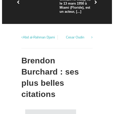
le 13 mars 1950 à
humoriste 
Miami (Floride), est
française,
un acteur, [...]
juillet 1957
Abd al-Rahman Djami
Cesar Oudin
Brendon
Burchard : ses
plus belles
citations