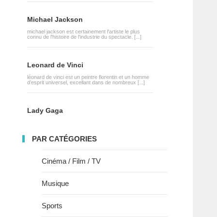
Michael Jackson
michael jackson est certainement l'artiste le plus
connu de l'histoire de l'industrie du spectacle. [...]
Leonard de Vinci
léonard de vinci est un peintre florentin et un homme
d'esprit universel, excellant dans de nombreux [...]
Lady Gaga
PAR CATÉGORIES
Cinéma / Film / TV
Musique
Sports