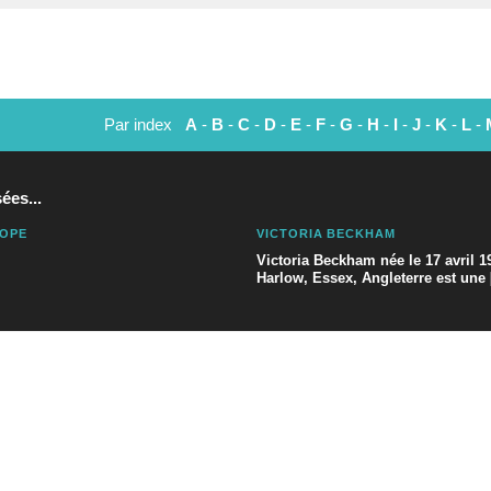
Par index
A
-
B
-
C
-
D
-
E
-
F
-
G
-
H
-
I
-
J
-
K
-
L
-
ées...
OPE
VICTORIA BECKHAM
Victoria Beckham née le 17 avril 1
Harlow, Essex, Angleterre est une [