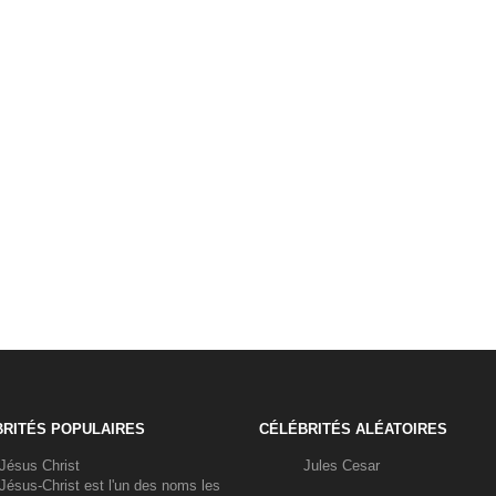
RITÉS POPULAIRES
CÉLÉBRITÉS ALÉATOIRES
Jésus Christ
Jules Cesar
Jésus-Christ est l'un des noms les