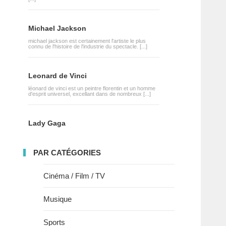
Michael Jackson
michael jackson est certainement l'artiste le plus
connu de l'histoire de l'industrie du spectacle. [...]
Leonard de Vinci
léonard de vinci est un peintre florentin et un homme
d'esprit universel, excellant dans de nombreux [...]
Lady Gaga
PAR CATÉGORIES
Cinéma / Film / TV
Musique
Sports