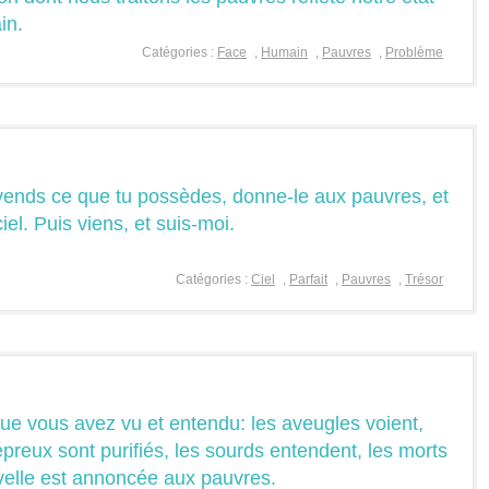
in.
Catégories :
Face
,
Humain
,
Pauvres
,
Problème
, vends ce que tu possèdes, donne-le aux pauvres, et
iel. Puis viens, et suis-moi.
Catégories :
Ciel
,
Parfait
,
Pauvres
,
Trésor
que vous avez vu et entendu: les aveugles voient,
épreux sont purifiés, les sourds entendent, les morts
velle est annoncée aux pauvres.