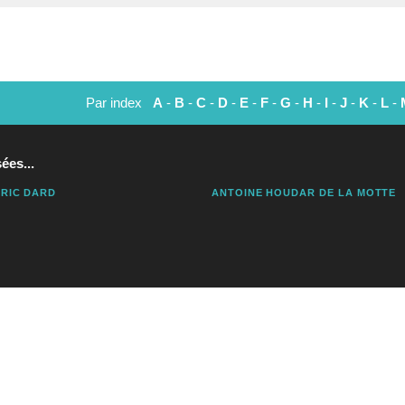
Par index
A
-
B
-
C
-
D
-
E
-
F
-
G
-
H
-
I
-
J
-
K
-
L
-
ées...
RIC DARD
ANTOINE HOUDAR DE LA MOTTE