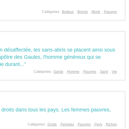
Catégories :
Boiteux
,
Bonne
,
Morts
,
Pauvres
on désaffectée, les sans-abris se placent ainsi sous
l'apôtre des Gaules, l'homme généreux qui se
e durant...”
Catégories :
Garde
,
Homme
,
Pauvres
,
Saint
,
Vie
 droits dans tous les pays. Les femmes pauvres,
Catégories :
Droits
,
Femmes
,
Pauvres
,
Pays
,
Riches