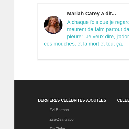
Mariah Carey a dit...
A chaque fois que je regard
meurent de faim partout d
pleurer. Je veux dire, j'ad
ces mouches, et la mort et tout ça.
DERNIÈRES CÉLÉBRITÉS AJOUTÉES
CÉLÉB
Zvi Ehrman
Zsa-Zsa Gabor
Zig Ziglar