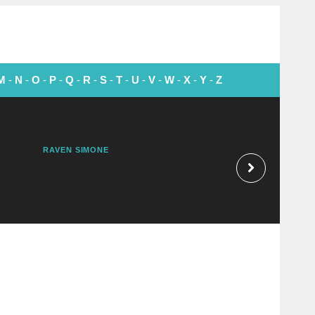
M
-
N
-
O
-
P
-
Q
-
R
-
S
-
T
-
U
-
V
-
W
-
X
-
Y
-
Z
RAVEN SIMONÉ
LYNDON B. JOHN