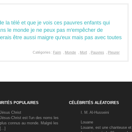
e la télé et que je vois ces pauvres enfants qui
ans le monde je ne peux pas m'empêcher de
orerais être aussi maigre qu'eux mais pas avec toutes
Catégories :
Faim
,
Monde
,
Mort
,
Pauvres
,
Pleurer
RITÉS POPULAIRES
CÉLÉBRITÉS ALÉATOIRES
Jésus Christ
I. M. Al-Husseini
Jésus-Christ est l'un des noms les
Louane
plus connus au monde. Malgré les
Louane, est une chanteuse et 
[...]