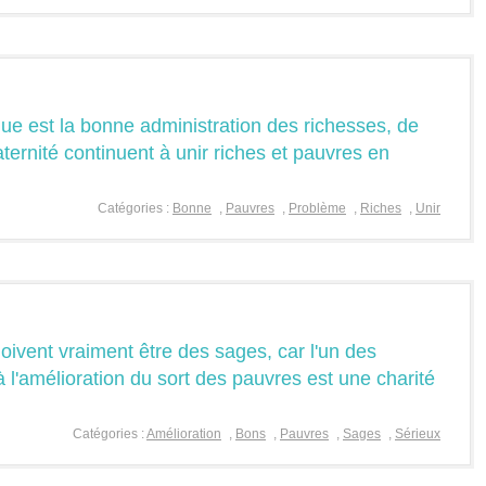
e est la bonne administration des richesses, de
aternité continuent à unir riches et pauvres en
Catégories :
Bonne
,
Pauvres
,
Problème
,
Riches
,
Unir
oivent vraiment être des sages, car l'un des
à l'amélioration du sort des pauvres est une charité
Catégories :
Amélioration
,
Bons
,
Pauvres
,
Sages
,
Sérieux