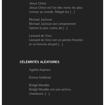
Jésus Christ
Jésus-Christ est l'un des noms les plus
connus au monde. Malgré les [...]
Michael Jackson
Michael Jackson est certainement
l'artiste le plus connu de [...]
Leonard de Vinci
Léonard de Vinci est un peintre florentin
et un homme d'esprit [...]
CÉLÉBRITÉS ALÉATOIRES
Agathe Auproux
Emma Goldman
Bridgit Mendler
Bridgit Mendler est une actrice,
chanteuse, [...]