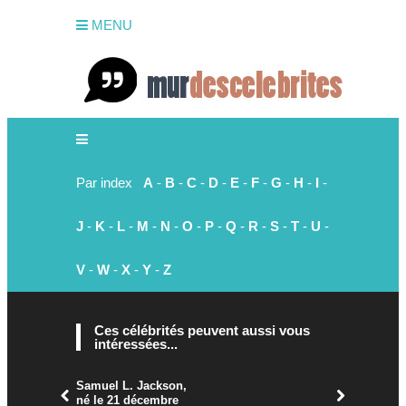
MENU
Par index
A
-
B
-
C
-
D
-
E
-
F
-
G
-
H
-
I
-
J
-
K
-
L
-
M
-
N
-
O
-
P
-
Q
-
R
-
S
-
T
-
U
-
V
-
W
-
X
-
Y
-
Z
Ces célébrités peuvent aussi vous
intéressées...
Samuel L. Jackson,
né le 21 décembre