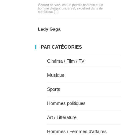
léonard de vinci est un peintre florentin et un
homme d'esprit universel, excellant dans de
nombreux [...]
Lady Gaga
PAR CATÉGORIES
Cinéma / Film / TV
Musique
Sports
Hommes politiques
Art / Littérature
Hommes / Femmes d'affaires