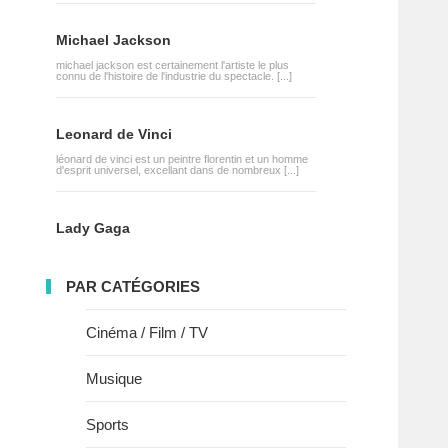
Michael Jackson
michael jackson est certainement l'artiste le plus
connu de l'histoire de l'industrie du spectacle. [...]
Leonard de Vinci
léonard de vinci est un peintre florentin et un homme
d'esprit universel, excellant dans de nombreux [...]
Lady Gaga
PAR CATÉGORIES
Cinéma / Film / TV
Musique
Sports