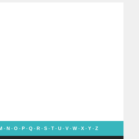
M
-
N
-
O
-
P
-
Q
-
R
-
S
-
T
-
U
-
V
-
W
-
X
-
Y
-
Z