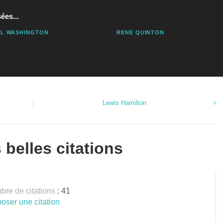
ées...
L WASHINGTON
RENE QUINTON
Lewis Hamilton
 belles citations
re de citations
: 41
oser une citation