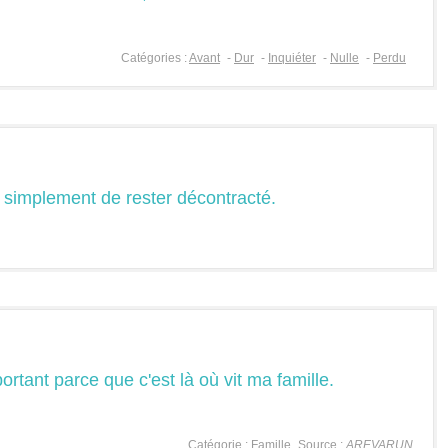
Catégories :
Avant
-
Dur
-
Inquiéter
-
Nulle
-
Perdu
 simplement de rester décontracté.
ortant parce que c'est là où vit ma famille.
Catégorie :
Famille
Source :
AREVARUN