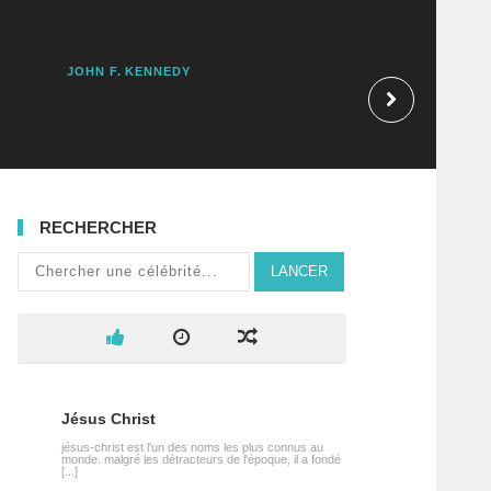
JOHN F. KENNEDY
MAX WEBER
RECHERCHER
LANCER
Jésus Christ
jésus-christ est l'un des noms les plus connus au
monde. malgré les détracteurs de l'époque, il a fondé
[...]