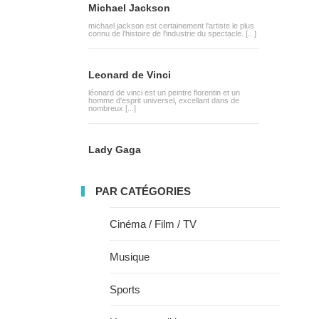
Michael Jackson
michael jackson est certainement l'artiste le plus
connu de l'histoire de l'industrie du spectacle. [...]
Leonard de Vinci
léonard de vinci est un peintre florentin et un
homme d'esprit universel, excellant dans de
nombreux [...]
Lady Gaga
PAR CATÉGORIES
Cinéma / Film / TV
Musique
Sports