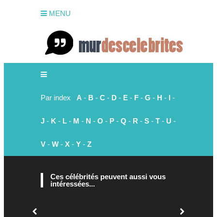
MENU
Par index
A
-
B
-
C
-
D
-
E
-
F
-
G
-
H
-
I
-
J
-
K
-
L
-
M
-
N
-
O
-
P
-
Q
-
R
-
S
-
T
-
U
-
V
-
W
-
X
-
Y
-
Z
Ces célébrités peuvent aussi vous
intéressées...