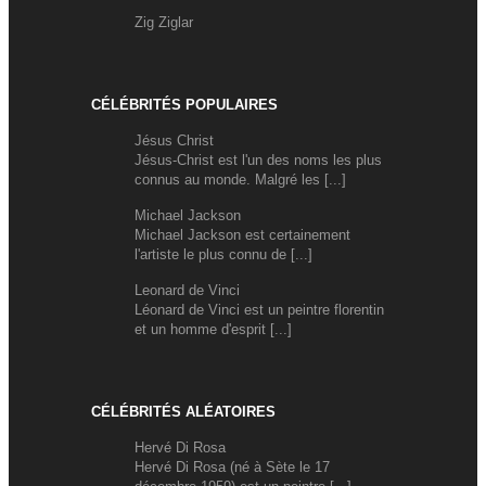
Zig Ziglar
CÉLÉBRITÉS POPULAIRES
Jésus Christ
Jésus-Christ est l'un des noms les plus
connus au monde. Malgré les [...]
Michael Jackson
Michael Jackson est certainement
l'artiste le plus connu de [...]
Leonard de Vinci
Léonard de Vinci est un peintre florentin
et un homme d'esprit [...]
CÉLÉBRITÉS ALÉATOIRES
Hervé Di Rosa
Hervé Di Rosa (né à Sète le 17