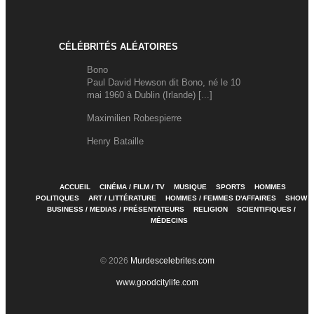
CÉLÉBRITÉS ALÉATOIRES
Bono
Paul David Hewson dit Bono, né le 10
mai 1960 à Dublin (Irlande) [...]
Maximilien Robespierre
Henry Bataille
ACCUEIL
CINÉMA / FILM / TV
MUSIQUE
SPORTS
HOMMES
POLITIQUES
ART / LITTÉRATURE
HOMMES / FEMMES D'AFFAIRES
SHOW
BUSINESS / MEDIAS / PRÉSENTATEURS
RELIGION
SCIENTIFIQUES /
MÉDECINS
© 2026
Murdescelebrites.com
www.goodcitylife.com