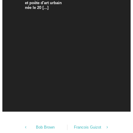
et poète d'art urbain
né le 1er
née le 20 [...]
1944 à Par
Bob Brown
Francois Guizot