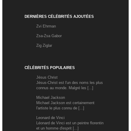
DERNIÈRES CÉLÉBRITÉS AJOUTÉES
Zvi Ehrman
Zsa-Zsa Gabor
Zig Ziglar
CÉLÉBRITÉS POPULAIRES
Jésus Christ
Jésus-Christ est l'un des noms les plus
connus au monde. Malgré les [...]
Michael Jackson
Michael Jackson est certainement
l'artiste le plus connu de [...]
Leonard de Vinci
Léonard de Vinci est un peintre florentin
et un homme d'esprit [...]