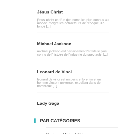
Jésus Christ
jésus-christ est l'un des noms les plus connus au
monde. malgré les détracteurs de l'époque, il a
fondé [...]
Michael Jackson
michael jackson est certainement l'artiste le plus
connu de l'histoire de l'industrie du spectacle. [...]
Leonard de Vinci
léonard de vinci est un peintre florentin et un
homme d'esprit universel, excellant dans de
nombreux [...]
Lady Gaga
PAR CATÉGORIES