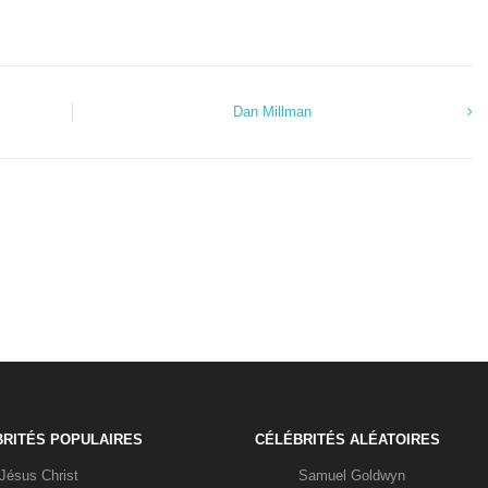
Dan Millman
RITÉS POPULAIRES
CÉLÉBRITÉS ALÉATOIRES
Jésus Christ
Samuel Goldwyn