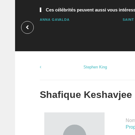
Ces célébrités peuvent aussi vous intéress
ANNA GAVALDA
SAINT
Stephen King
Shafique Keshavjee :
Nomb
Prop