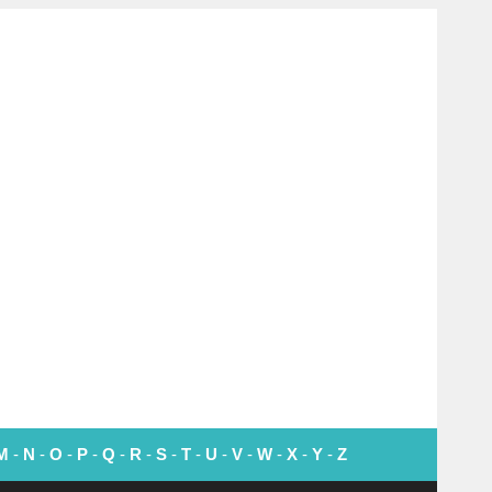
M
-
N
-
O
-
P
-
Q
-
R
-
S
-
T
-
U
-
V
-
W
-
X
-
Y
-
Z