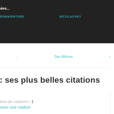
ées...
 BONAVENTURE
NICOLAS REY
Dan Millman
 ses plus belles citations
re de citations
: 1
oser une citation