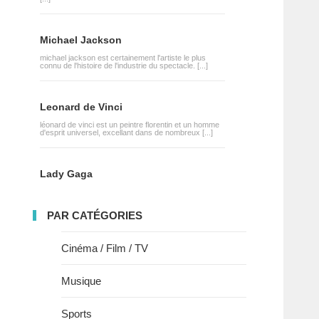
Michael Jackson
michael jackson est certainement l'artiste le plus
connu de l'histoire de l'industrie du spectacle. [...]
Leonard de Vinci
léonard de vinci est un peintre florentin et un homme
d'esprit universel, excellant dans de nombreux [...]
Lady Gaga
PAR CATÉGORIES
Cinéma / Film / TV
Musique
Sports