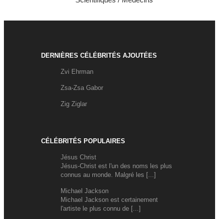
DERNIÈRES CÉLÉBRITÉS AJOUTÉES
Zvi Ehrman
Zsa-Zsa Gabor
Zig Ziglar
CÉLÉBRITÉS POPULAIRES
Jésus Christ
Jésus-Christ est l'un des noms les plus
connus au monde. Malgré les [...]
Michael Jackson
Michael Jackson est certainement
l'artiste le plus connu de [...]