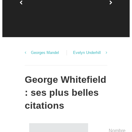
un acteur,
réalisateur
scénariste
producteur
[...]
Georges Mandel
Evelyn Underhill
George Whitefield
: ses plus belles
citations
Nombre