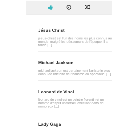
Jésus Christ
jésus-christ est l'un des noms les plus connus au
monde. malgré les détracteurs de l'époque, il a
fondé [...]
Michael Jackson
michael jackson est certainement l'artiste le plus
connu de l'histoire de l'industrie du spectacle. [...]
Leonard de Vinci
léonard de vinci est un peintre florentin et un
homme d'esprit universel, excellant dans de
nombreux [...]
Lady Gaga