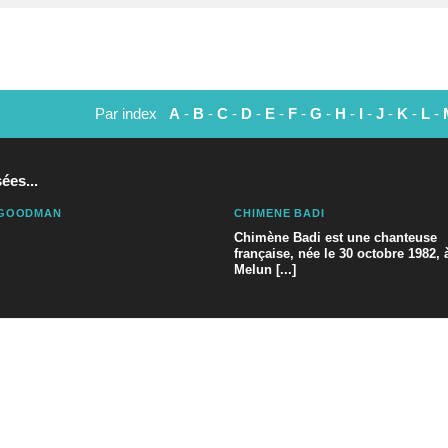
Par index
A
-
B
-
C
-
D
-
E
-
F
-
G
-
H
-
I
-
J
-
K
-
L
-
ées...
 GOODMAN
CHIMÈNE BADI
Chimène Badi est une chanteuse
française, née le 30 octobre 1982, 
Melun [...]