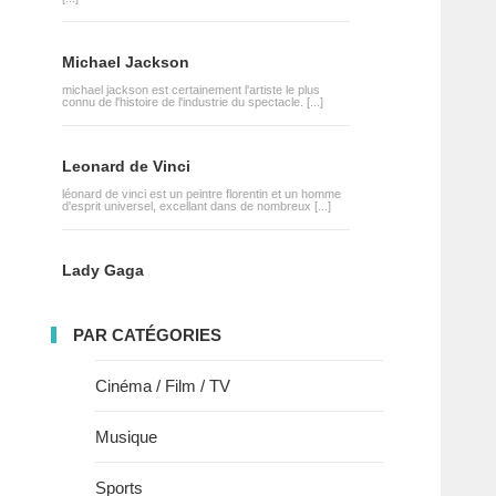
Michael Jackson
michael jackson est certainement l'artiste le plus
connu de l'histoire de l'industrie du spectacle. [...]
Leonard de Vinci
léonard de vinci est un peintre florentin et un homme
d'esprit universel, excellant dans de nombreux [...]
Lady Gaga
PAR CATÉGORIES
Cinéma / Film / TV
Musique
Sports