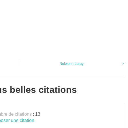
Nolwenn Leroy
s belles citations
re de citations
: 13
oser une citation