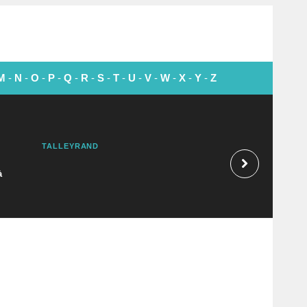
M
-
N
-
O
-
P
-
Q
-
R
-
S
-
T
-
U
-
V
-
W
-
X
-
Y
-
Z
TALLEYRAND
MARK KNOPFLER
à