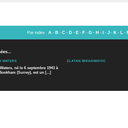
Par index
A
-
B
-
C
-
D
-
E
-
F
-
G
-
H
-
I
-
J
-
K
-
L
-
ées...
R WATERS
ZLATAN IBRAHIMOVIC
Waters, né le 6 septembre 1943 à
Bookham (Surrey), est un [...]