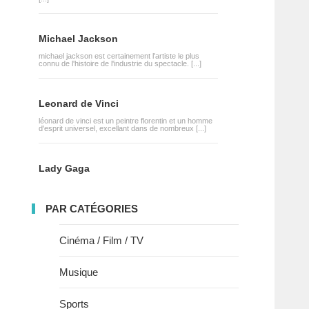
Michael Jackson
michael jackson est certainement l'artiste le plus
connu de l'histoire de l'industrie du spectacle. [...]
Leonard de Vinci
léonard de vinci est un peintre florentin et un homme
d'esprit universel, excellant dans de nombreux [...]
Lady Gaga
PAR CATÉGORIES
Cinéma / Film / TV
Musique
Sports