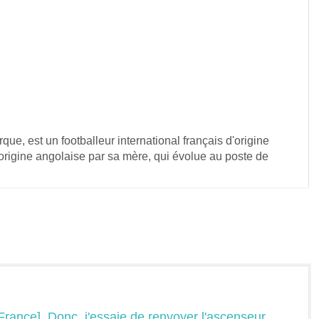
e, est un footballeur international français d'origine
rigine angolaise par sa mère, qui évolue au poste de
n France]. Donc, j'essaie de renvoyer l'ascenseur,