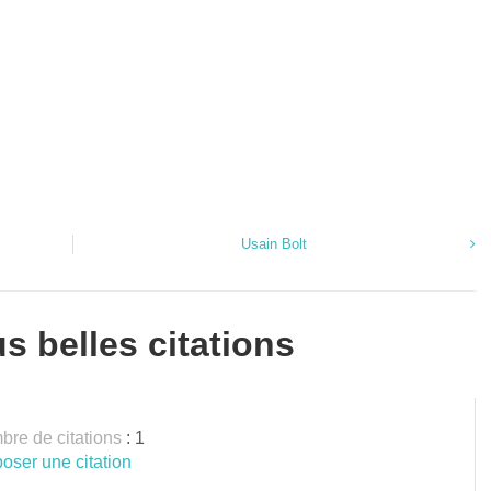
Usain Bolt
s belles citations
re de citations
: 1
oser une citation