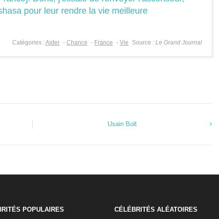
shasa pour leur rendre la vie meilleure
Catégories :
Aider
-
Chance
-
France
-
Vie
Source :
Le Grand Journal
Usain Bolt
RITÉS POPULAIRES
CÉLÉBRITÉS ALÉATOIRES