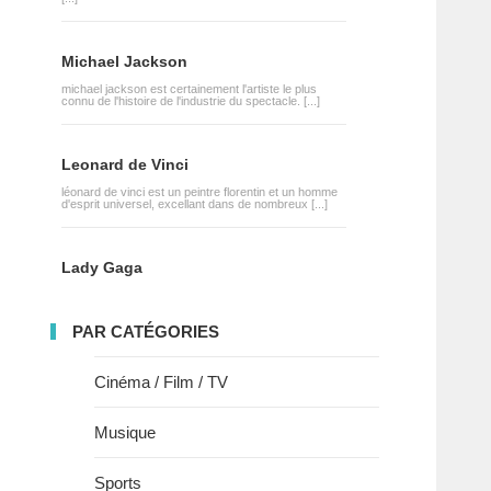
Michael Jackson
michael jackson est certainement l'artiste le plus
connu de l'histoire de l'industrie du spectacle. [...]
Leonard de Vinci
léonard de vinci est un peintre florentin et un homme
d'esprit universel, excellant dans de nombreux [...]
Lady Gaga
PAR CATÉGORIES
Cinéma / Film / TV
Musique
Sports