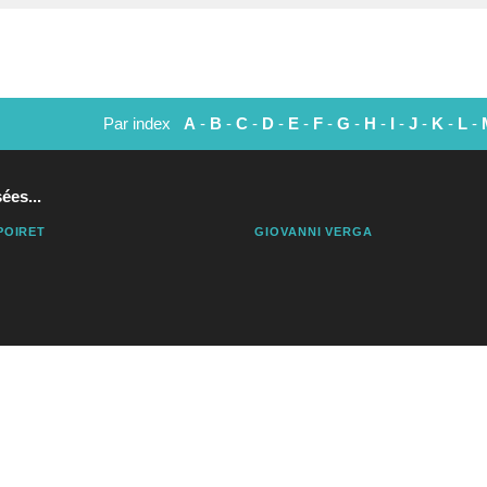
Par index
A
-
B
-
C
-
D
-
E
-
F
-
G
-
H
-
I
-
J
-
K
-
L
-
ées...
POIRET
GIOVANNI VERGA