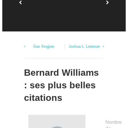
22 décemb
Ipswich (S
un acteur [
Gao Xingjian
Joshua L. Liebman
Bernard Williams
: ses plus belles
citations
Nombre