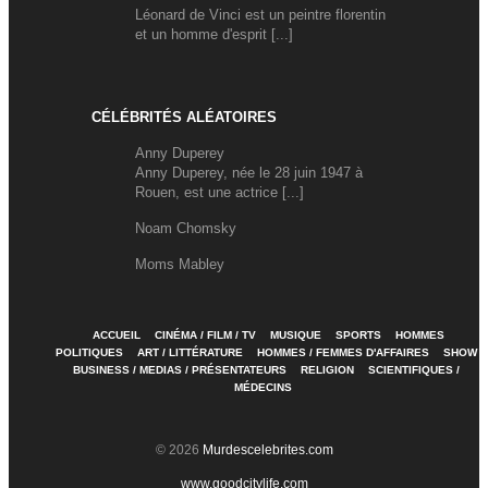
Léonard de Vinci est un peintre florentin
et un homme d'esprit [...]
CÉLÉBRITÉS ALÉATOIRES
Anny Duperey
Anny Duperey, née le 28 juin 1947 à
Rouen, est une actrice [...]
Noam Chomsky
Moms Mabley
ACCUEIL
CINÉMA / FILM / TV
MUSIQUE
SPORTS
HOMMES
POLITIQUES
ART / LITTÉRATURE
HOMMES / FEMMES D'AFFAIRES
SHOW
BUSINESS / MEDIAS / PRÉSENTATEURS
RELIGION
SCIENTIFIQUES /
MÉDECINS
© 2026
Murdescelebrites.com
www.goodcitylife.com