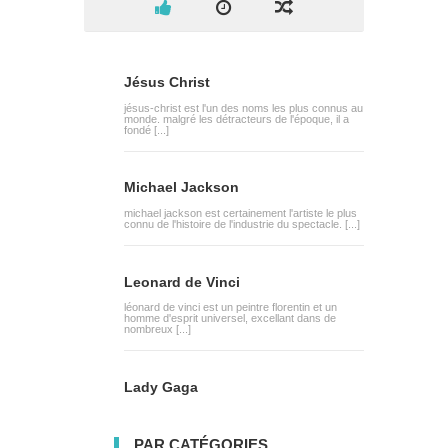
Jésus Christ
jésus-christ est l'un des noms les plus connus au
monde. malgré les détracteurs de l'époque, il a
fondé [...]
Michael Jackson
michael jackson est certainement l'artiste le plus
connu de l'histoire de l'industrie du spectacle. [...]
Leonard de Vinci
léonard de vinci est un peintre florentin et un
homme d'esprit universel, excellant dans de
nombreux [...]
Lady Gaga
PAR CATÉGORIES