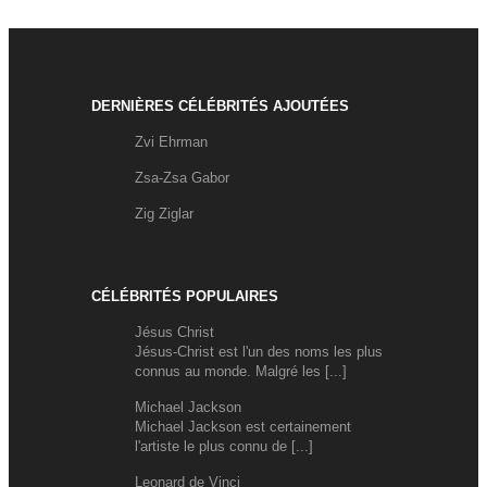
DERNIÈRES CÉLÉBRITÉS AJOUTÉES
Zvi Ehrman
Zsa-Zsa Gabor
Zig Ziglar
CÉLÉBRITÉS POPULAIRES
Jésus Christ
Jésus-Christ est l'un des noms les plus
connus au monde. Malgré les [...]
Michael Jackson
Michael Jackson est certainement
l'artiste le plus connu de [...]
Leonard de Vinci