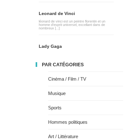
Leonard de Vinci
léonard de vinci est un peintre florentin et un
homme d'esprit universel, excellant dans de
nombreux [...]
Lady Gaga
PAR CATÉGORIES
Cinéma / Film / TV
Musique
Sports
Hommes politiques
Art / Littérature