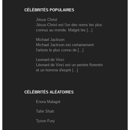
CÉLÉBRITÉS POPULAIRES
Jésus Christ
Jésus-Christ est l'un des noms les plus
connus au monde. Malgré les [...]
Michael Jackson
Michael Jackson est certainement
l'artiste le plus connu de [...]
Leonard de Vinci
Léonard de Vinci est un peintre florentin
et un homme d'esprit [...]
CÉLÉBRITÉS ALÉATOIRES
Enora Malagré
Tahir Shah
Tyson Fury