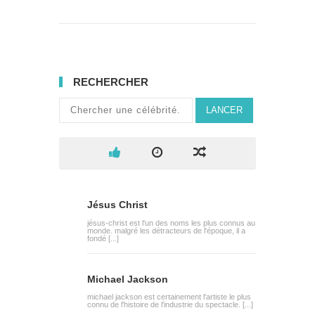
RECHERCHER
LANCER
Jésus Christ
jésus-christ est l'un des noms les plus connus au
monde. malgré les détracteurs de l'époque, il a
fondé [...]
Michael Jackson
michael jackson est certainement l'artiste le plus
connu de l'histoire de l'industrie du spectacle. [...]