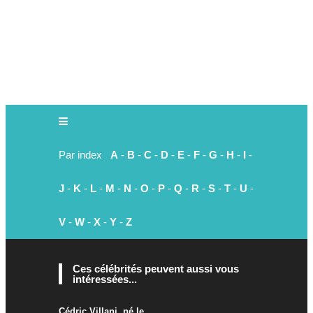
Par index
A
-
B
-
C
-
D
-
E
-
F
-
G
-
H
-
I
-
J
-
K
-
L
-
M
-
N
-
O
-
P
-
Q
-
R
-
S
-
T
-
U
-
V
-
W
-
X
-
Y
-
Z
Ces célébrités peuvent aussi vous
intéressées...
Cédric Villani, né le