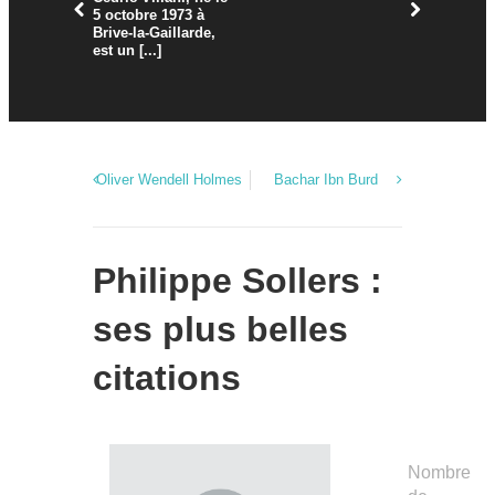
5 octobre 1973 à
Brive-la-Gaillarde,
est un [...]
Oliver Wendell Holmes
Bachar Ibn Burd
Philippe Sollers :
ses plus belles
citations
Nombre