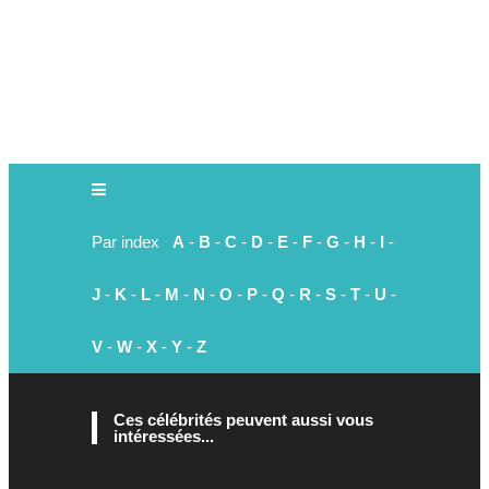
Par index
A
-
B
-
C
-
D
-
E
-
F
-
G
-
H
-
I
-
J
-
K
-
L
-
M
-
N
-
O
-
P
-
Q
-
R
-
S
-
T
-
U
-
V
-
W
-
X
-
Y
-
Z
Ces célébrités peuvent aussi vous
intéressées...