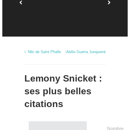
Niki de Saint Phalle
Abilio Guerra Junqueiro
Lemony Snicket :
ses plus belles
citations
Nombre