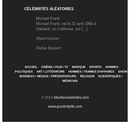
CÉLÉBRITÉS ALÉATOIRES
Michael Franti
Michael Franti, né le 21 avril 1966 à
Oakland, en Californie, est [...]
Albert Guinon
Stefan Banach
ACCUEIL
CINÉMA / FILM / TV
MUSIQUE
SPORTS
HOMMES
POLITIQUES
ART / LITTÉRATURE
HOMMES / FEMMES D'AFFAIRES
SHOW
BUSINESS / MEDIAS / PRÉSENTATEURS
RELIGION
SCIENTIFIQUES /
MÉDECINS
© 2026
Murdescelebrites.com
www.goodcitylife.com