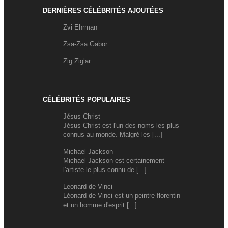
DERNIÈRES CÉLÉBRITÉS AJOUTÉES
Zvi Ehrman
Zsa-Zsa Gabor
Zig Ziglar
CÉLÉBRITÉS POPULAIRES
Jésus Christ
Jésus-Christ est l'un des noms les plus
connus au monde. Malgré les [...]
Michael Jackson
Michael Jackson est certainement
l'artiste le plus connu de [...]
Leonard de Vinci
Léonard de Vinci est un peintre florentin
et un homme d'esprit [...]