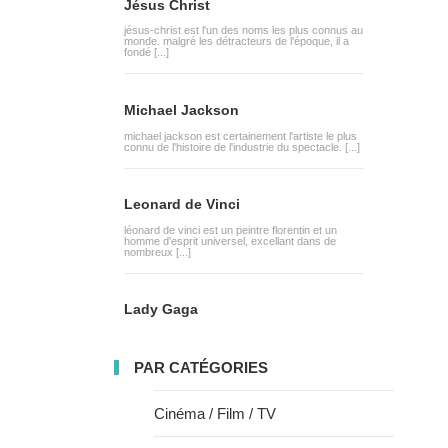
Jésus Christ
jésus-christ est l'un des noms les plus connus au
monde. malgré les détracteurs de l'époque, il a
fondé [...]
Michael Jackson
michael jackson est certainement l'artiste le plus
connu de l'histoire de l'industrie du spectacle. [...]
Leonard de Vinci
léonard de vinci est un peintre florentin et un
homme d'esprit universel, excellant dans de
nombreux [...]
Lady Gaga
PAR CATÉGORIES
Cinéma / Film / TV