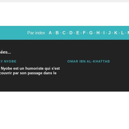
Par index
A
-
B
-
C
-
D
-
E
-
F
-
G
-
H
-
I
-
J
-
K
-
L
-
ées...
Y NYOBE
OMAR IBN AL-KHATTAB
 Nyobe est un humoriste qui s'est
écouvrir par son passage dans le