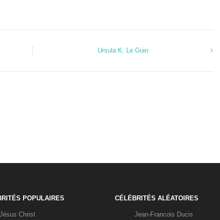
Ursula K. Le Guin
RITÉS POPULAIRES
CÉLÉBRITÉS ALÉATOIRES
Jésus Christ
Jean-Francois Ducis