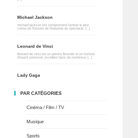
Michael Jackson
michael jackson est certainement l'artiste le plus
connu de l'histoire de l'industrie du spectacle. [...]
Leonard de Vinci
léonard de vinci est un peintre florentin et un homme
d'esprit universel, excellant dans de nombreux [...]
Lady Gaga
PAR CATÉGORIES
Cinéma / Film / TV
Musique
Sports