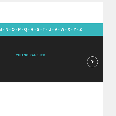
M
-
N
-
O
-
P
-
Q
-
R
-
S
-
T
-
U
-
V
-
W
-
X
-
Y
-
Z
CHIANG KAI-SHEK
CHIEF JOSEPH