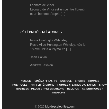
Leonard de Vinci
Léonard de Vinci est un peintre florentin
et un homme d'esprit [...]
CÉLÉBRITÉS ALÉATOIRES
Rosie Huntington-Whiteley
Rosie Alice Huntington-Whiteley, née le
18 avril 1987 à Plymouth [...]
Jean Calvin
Andrew Fashion
ACCUEIL
CINÉMA / FILM / TV
MUSIQUE
SPORTS
HOMMES
POLITIQUES
ART / LITTÉRATURE
HOMMES / FEMMES D'AFFAIRES
SHOW
BUSINESS / MEDIAS / PRÉSENTATEURS
RELIGION
SCIENTIFIQUES /
MÉDECINS
© 2026
Murdescelebrites.com