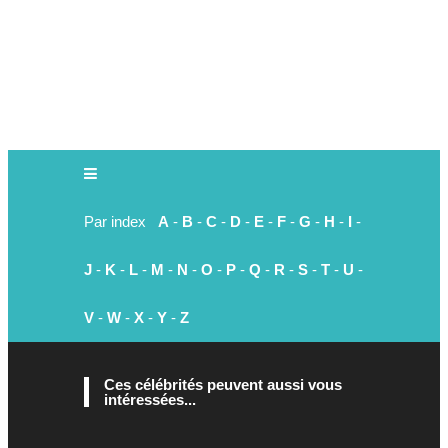
Par index
A
-
B
-
C
-
D
-
E
-
F
-
G
-
H
-
I
-
J
-
K
-
L
-
M
-
N
-
O
-
P
-
Q
-
R
-
S
-
T
-
U
-
V
-
W
-
X
-
Y
-
Z
Ces célébrités peuvent aussi vous
intéressées...