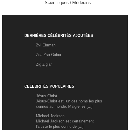
Scientifiques / Médecins
DERNIÈRES CÉLÉBRITÉS AJOUTÉES
Zvi Ehrman
Zsa-Zsa Gabor
Zig Ziglar
CÉLÉBRITÉS POPULAIRES
Jésus Christ
Jésus-Christ est l'un des noms les plus
connus au monde. Malgré les [...]
Michael Jackson
Michael Jackson est certainement
l'artiste le plus connu de [...]