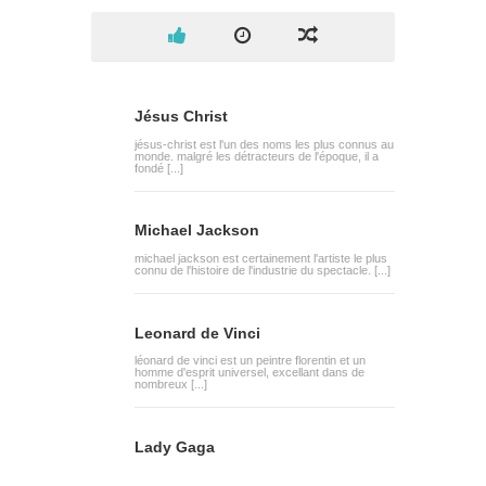
Jésus Christ
jésus-christ est l'un des noms les plus connus au
monde. malgré les détracteurs de l'époque, il a
fondé [...]
Michael Jackson
michael jackson est certainement l'artiste le plus
connu de l'histoire de l'industrie du spectacle. [...]
Leonard de Vinci
léonard de vinci est un peintre florentin et un
homme d'esprit universel, excellant dans de
nombreux [...]
Lady Gaga