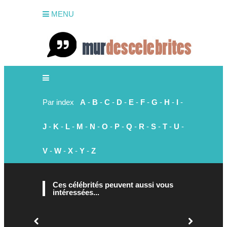
MENU
Par index
A
-
B
-
C
-
D
-
E
-
F
-
G
-
H
-
I
-
J
-
K
-
L
-
M
-
N
-
O
-
P
-
Q
-
R
-
S
-
T
-
U
-
V
-
W
-
X
-
Y
-
Z
Ces célébrités peuvent aussi vous
intéressées...