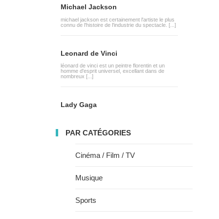
Michael Jackson
michael jackson est certainement l'artiste le plus
connu de l'histoire de l'industrie du spectacle. [...]
Leonard de Vinci
léonard de vinci est un peintre florentin et un
homme d'esprit universel, excellant dans de
nombreux [...]
Lady Gaga
PAR CATÉGORIES
Cinéma / Film / TV
Musique
Sports