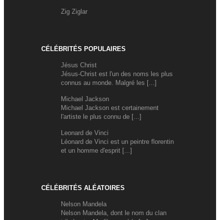
Zig Ziglar
CÉLÉBRITÉS POPULAIRES
Jésus Christ
Jésus-Christ est l'un des noms les plus
connus au monde. Malgré les [...]
Michael Jackson
Michael Jackson est certainement
l'artiste le plus connu de [...]
Leonard de Vinci
Léonard de Vinci est un peintre florentin
et un homme d'esprit [...]
CÉLÉBRITÉS ALÉATOIRES
Nelson Mandela
Nelson Mandela, dont le nom du clan