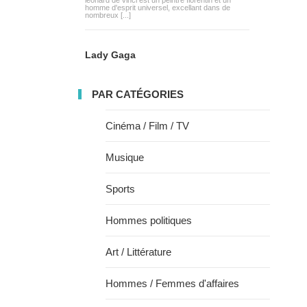
léonard de vinci est un peintre florentin et un
homme d'esprit universel, excellant dans de
nombreux [...]
Lady Gaga
PAR CATÉGORIES
Cinéma / Film / TV
Musique
Sports
Hommes politiques
Art / Littérature
Hommes / Femmes d'affaires