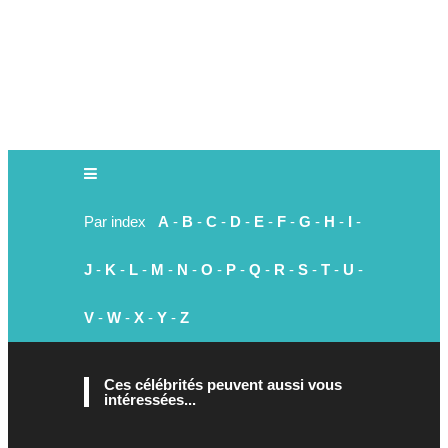
Par index
A
-
B
-
C
-
D
-
E
-
F
-
G
-
H
-
I
-
J
-
K
-
L
-
M
-
N
-
O
-
P
-
Q
-
R
-
S
-
T
-
U
-
V
-
W
-
X
-
Y
-
Z
Ces célébrités peuvent aussi vous
intéressées...