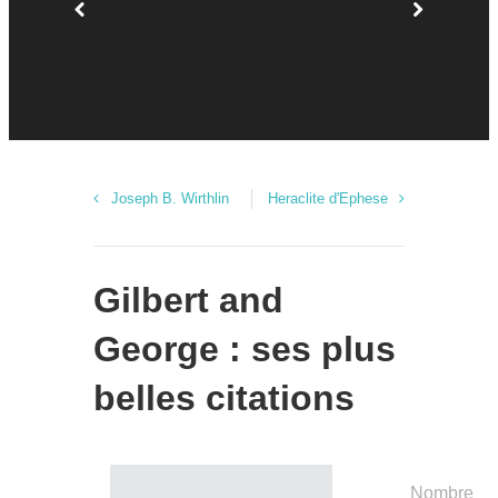
Joseph B. Wirthlin
Heraclite d'Ephese
Gilbert and
George : ses plus
belles citations
Nombre