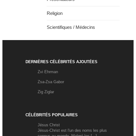
Religion
Scientifiques / Médecins
DERNIÈRES CÉLÉBRITÉS AJOUTÉES
Zvi Ehrman
Zsa-Zsa Gabor
Zig Ziglar
CÉLÉBRITÉS POPULAIRES
Jésus Christ
Jésus-Christ est l'un des noms les plus
connus au monde. Malgré les [...]