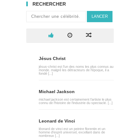
RECHERCHER
LANCER
Jésus Christ
jésus-christ est l'un des noms les plus connus au
monde. malgré les détracteurs de l'époque, il a
fondé [...]
Michael Jackson
michael jackson est certainement l'artiste le plus
connu de l'histoire de l'industrie du spectacle. [...]
Leonard de Vinci
léonard de vinci est un peintre florentin et un
homme d'esprit universel, excellant dans de
nombreux [...]