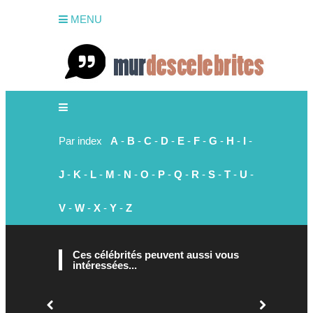
MENU
Par index
A
-
B
-
C
-
D
-
E
-
F
-
G
-
H
-
I
-
J
-
K
-
L
-
M
-
N
-
O
-
P
-
Q
-
R
-
S
-
T
-
U
-
V
-
W
-
X
-
Y
-
Z
Ces célébrités peuvent aussi vous
intéressées...