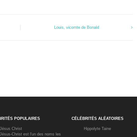
Louis, vicomte de Bonald
RITÉS POPULAIRES
CÉLÉBRITÉS ALÉATOIRES
Jésus Christ
Hippolyte Taine
Jésus-Christ est l'un des noms les