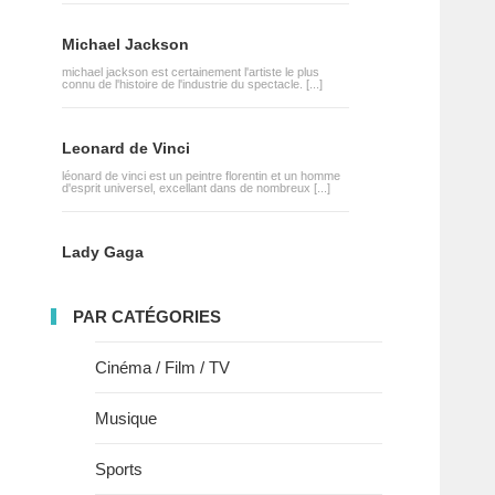
Michael Jackson
michael jackson est certainement l'artiste le plus
connu de l'histoire de l'industrie du spectacle. [...]
Leonard de Vinci
léonard de vinci est un peintre florentin et un homme
d'esprit universel, excellant dans de nombreux [...]
Lady Gaga
PAR CATÉGORIES
Cinéma / Film / TV
Musique
Sports