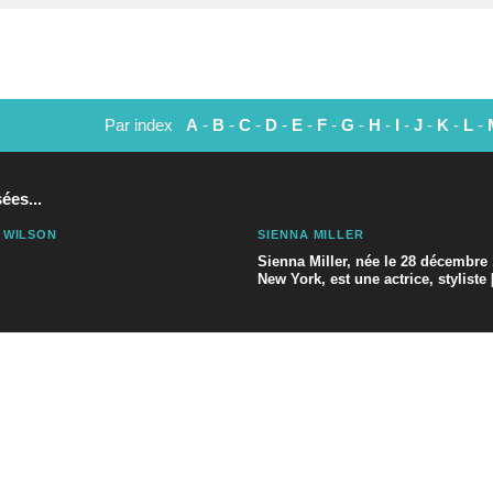
Par index
A
-
B
-
C
-
D
-
E
-
F
-
G
-
H
-
I
-
J
-
K
-
L
-
ées...
 WILSON
SIENNA MILLER
Sienna Miller, née le 28 décembre
New York, est une actrice, styliste [