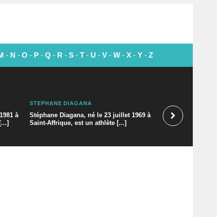
M
-
N
-
O
-
P
-
Q
-
R
-
S
-
T
-
U
-
V
-
W
-
X
-
Y
-
Z
STÉPHANE DIAGANA
LOPE DE VEGA
 1981 à
Stéphane Diagana, né le 23 juillet 1969 à
...]
Saint-Affrique, est un athlète [...]