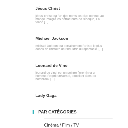
Jésus Christ
jésus-christ est l'un des noms les plus connus au
monde. malgré les détracteurs de l'époque, il a
fondé [...]
Michael Jackson
michael jackson est certainement l'artiste le plus
connu de l'histoire de l'industrie du spectacle. [...]
Leonard de Vinci
léonard de vinci est un peintre florentin et un
homme d'esprit universel, excellant dans de
nombreux [...]
Lady Gaga
PAR CATÉGORIES
Cinéma / Film / TV