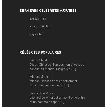
DERNIÈRES CÉLÉBRITÉS AJOUTÉES
Zvi Ehrman
Zsa-Zsa Gabor
Zig Ziglar
CÉLÉBRITÉS POPULAIRES
Jésus Christ
Jésus-Christ est l'un des noms les plus
connus au monde. Malgré les [...]
Michael Jackson
Michael Jackson est certainement
l'artiste le plus connu de [...]
Leonard de Vinci
Léonard de Vinci est un peintre florentin
et un homme d'esprit [...]