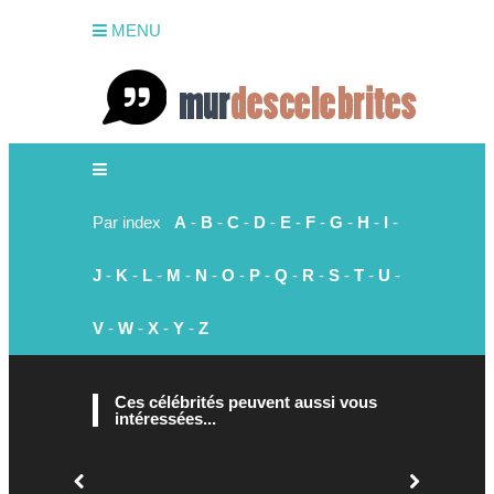
MENU
Par index
A
-
B
-
C
-
D
-
E
-
F
-
G
-
H
-
I
-
J
-
K
-
L
-
M
-
N
-
O
-
P
-
Q
-
R
-
S
-
T
-
U
-
V
-
W
-
X
-
Y
-
Z
Ces célébrités peuvent aussi vous
intéressées...