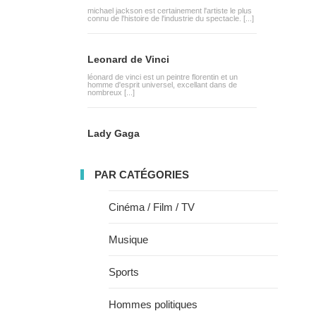
michael jackson est certainement l'artiste le plus
connu de l'histoire de l'industrie du spectacle. [...]
Leonard de Vinci
léonard de vinci est un peintre florentin et un
homme d'esprit universel, excellant dans de
nombreux [...]
Lady Gaga
PAR CATÉGORIES
Cinéma / Film / TV
Musique
Sports
Hommes politiques