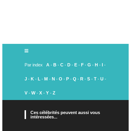
Par index
A
-
B
-
C
-
D
-
E
-
F
-
G
-
H
-
I
-
J
-
K
-
L
-
M
-
N
-
O
-
P
-
Q
-
R
-
S
-
T
-
U
-
V
-
W
-
X
-
Y
-
Z
Ces célébrités peuvent aussi vous
intéressées...