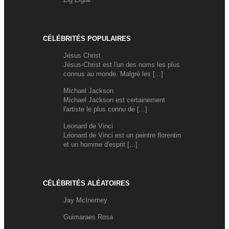
CÉLÉBRITÉS POPULAIRES
Jésus Christ
Jésus-Christ est l'un des noms les plus
connus au monde. Malgré les [...]
Michael Jackson
Michael Jackson est certainement
l'artiste le plus connu de [...]
Leonard de Vinci
Léonard de Vinci est un peintre florentin
et un homme d'esprit [...]
CÉLÉBRITÉS ALÉATOIRES
Jay McInerney
Guimaraes Rosa