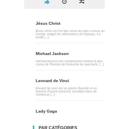
Jésus Christ
jésus-christ est l'un des noms les plus connus au
monde. malgré les détracteurs de l'époque, il a
fondé [...]
Michael Jackson
michael jackson est certainement l'artiste le plus
connu de l'histoire de l'industrie du spectacle. [...]
Leonard de Vinci
léonard de vinci est un peintre florentin et un
homme d'esprit universel, excellant dans de
nombreux [...]
Lady Gaga
PAR CATÉGORIES