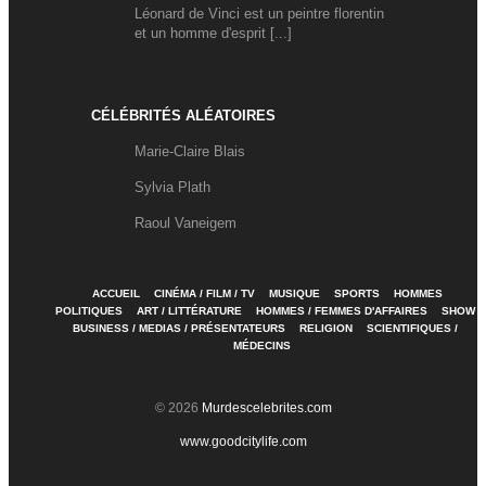
Léonard de Vinci est un peintre florentin
et un homme d'esprit [...]
CÉLÉBRITÉS ALÉATOIRES
Marie-Claire Blais
Sylvia Plath
Raoul Vaneigem
ACCUEIL
CINÉMA / FILM / TV
MUSIQUE
SPORTS
HOMMES
POLITIQUES
ART / LITTÉRATURE
HOMMES / FEMMES D'AFFAIRES
SHOW
BUSINESS / MEDIAS / PRÉSENTATEURS
RELIGION
SCIENTIFIQUES /
MÉDECINS
© 2026
Murdescelebrites.com
www.goodcitylife.com