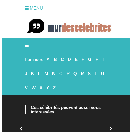
MENU
Par index
A
-
B
-
C
-
D
-
E
-
F
-
G
-
H
-
I
-
J
-
K
-
L
-
M
-
N
-
O
-
P
-
Q
-
R
-
S
-
T
-
U
-
V
-
W
-
X
-
Y
-
Z
Ces célébrités peuvent aussi vous
intéressées...