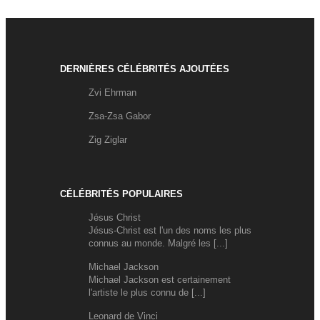
DERNIÈRES CÉLÉBRITÉS AJOUTÉES
Zvi Ehrman
Zsa-Zsa Gabor
Zig Ziglar
CÉLÉBRITÉS POPULAIRES
Jésus Christ
Jésus-Christ est l'un des noms les plus
connus au monde. Malgré les [...]
Michael Jackson
Michael Jackson est certainement
l'artiste le plus connu de [...]
Leonard de Vinci