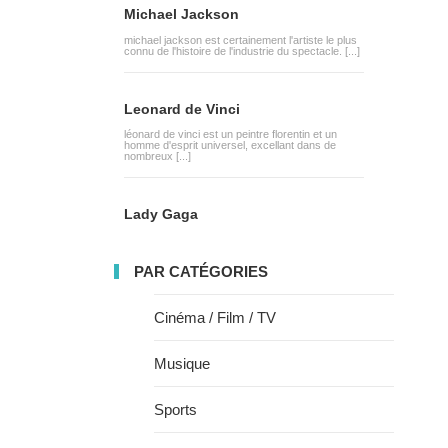
Michael Jackson
michael jackson est certainement l'artiste le plus
connu de l'histoire de l'industrie du spectacle. [...]
Leonard de Vinci
léonard de vinci est un peintre florentin et un
homme d'esprit universel, excellant dans de
nombreux [...]
Lady Gaga
PAR CATÉGORIES
Cinéma / Film / TV
Musique
Sports