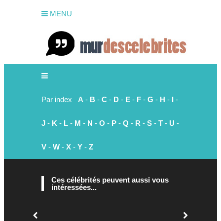
MENU
Par index
A
-
B
-
C
-
D
-
E
-
F
-
G
-
H
-
I
-
J
-
K
-
L
-
M
-
N
-
O
-
P
-
Q
-
R
-
S
-
T
-
U
-
V
-
W
-
X
-
Y
-
Z
Ces célébrités peuvent aussi vous
intéressées...