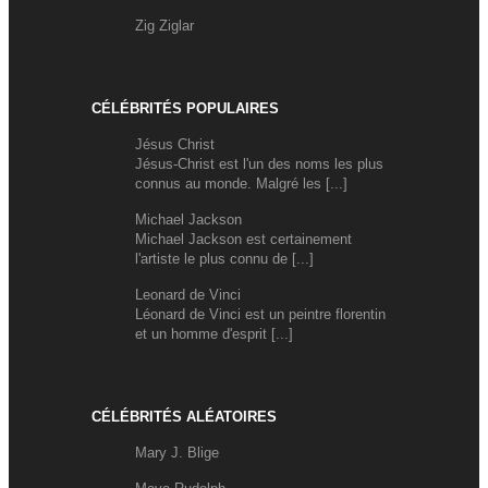
Zig Ziglar
CÉLÉBRITÉS POPULAIRES
Jésus Christ
Jésus-Christ est l'un des noms les plus
connus au monde. Malgré les [...]
Michael Jackson
Michael Jackson est certainement
l'artiste le plus connu de [...]
Leonard de Vinci
Léonard de Vinci est un peintre florentin
et un homme d'esprit [...]
CÉLÉBRITÉS ALÉATOIRES
Mary J. Blige