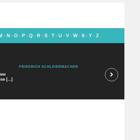
M
-
N
-
O
-
P
-
Q
-
R
-
S
-
T
-
U
-
V
-
W
-
X
-
Y
-
Z
FRIEDRICH SCHLEIERMACHER
ESCHYLE
New
e [...]