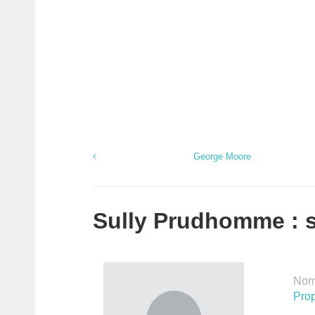
George Moore
Sully Prudhomme : se
Nomb
Prop