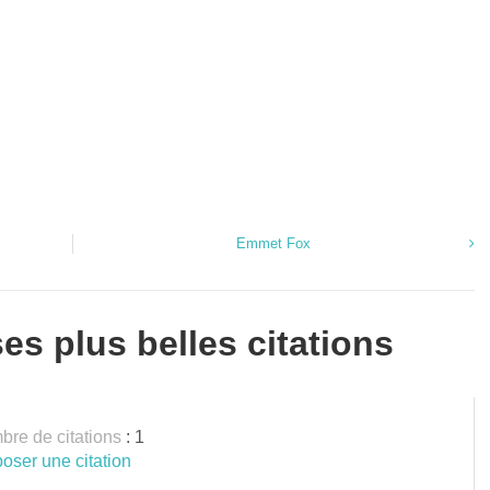
Emmet Fox
s plus belles citations
re de citations
: 1
oser une citation