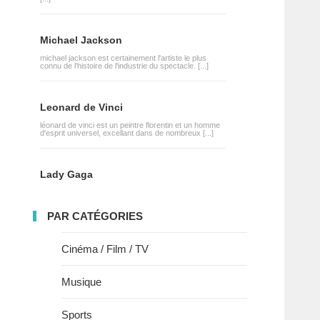
Michael Jackson
michael jackson est certainement l'artiste le plus
connu de l'histoire de l'industrie du spectacle. [...]
Leonard de Vinci
léonard de vinci est un peintre florentin et un homme
d'esprit universel, excellant dans de nombreux [...]
Lady Gaga
PAR CATÉGORIES
Cinéma / Film / TV
Musique
Sports