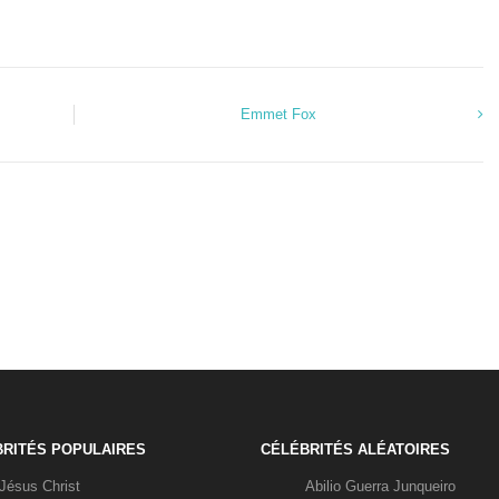
Emmet Fox
RITÉS POPULAIRES
CÉLÉBRITÉS ALÉATOIRES
Jésus Christ
Abilio Guerra Junqueiro