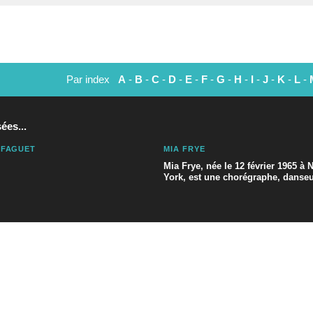
Par index
A
-
B
-
C
-
D
-
E
-
F
-
G
-
H
-
I
-
J
-
K
-
L
-
ées...
 FAGUET
MIA FRYE
Mia Frye, née le 12 février 1965 à 
York, est une chorégraphe, danseus