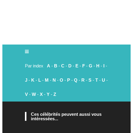
Par index
A
-
B
-
C
-
D
-
E
-
F
-
G
-
H
-
I
-
J
-
K
-
L
-
M
-
N
-
O
-
P
-
Q
-
R
-
S
-
T
-
U
-
V
-
W
-
X
-
Y
-
Z
Ces célébrités peuvent aussi vous
intéressées...