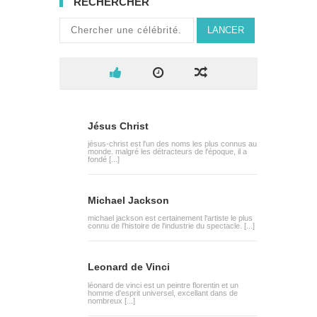
RECHERCHER
LANCER
Jésus Christ
jésus-christ est l'un des noms les plus connus au
monde. malgré les détracteurs de l'époque, il a
fondé [...]
Michael Jackson
michael jackson est certainement l'artiste le plus
connu de l'histoire de l'industrie du spectacle. [...]
Leonard de Vinci
léonard de vinci est un peintre florentin et un
homme d'esprit universel, excellant dans de
nombreux [...]