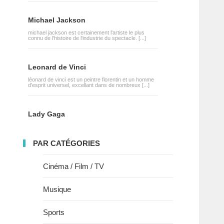
Michael Jackson
michael jackson est certainement l'artiste le plus
connu de l'histoire de l'industrie du spectacle. [...]
Leonard de Vinci
léonard de vinci est un peintre florentin et un homme
d'esprit universel, excellant dans de nombreux [...]
Lady Gaga
PAR CATÉGORIES
Cinéma / Film / TV
Musique
Sports