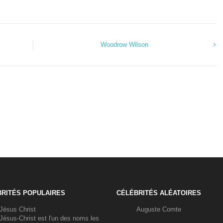
Woodrow Wilson
RITÉS POPULAIRES
CÉLÉBRITÉS ALÉATOIRES
Jésus Christ
Auguste Comte
Jésus-Christ est l'un des noms les