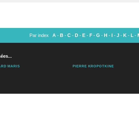
Par index
A
-
B
-
C
-
D
-
E
-
F
-
G
-
H
-
I
-
J
-
K
-
L
-
ées...
RD MARIS
PIERRE KROPOTKINE