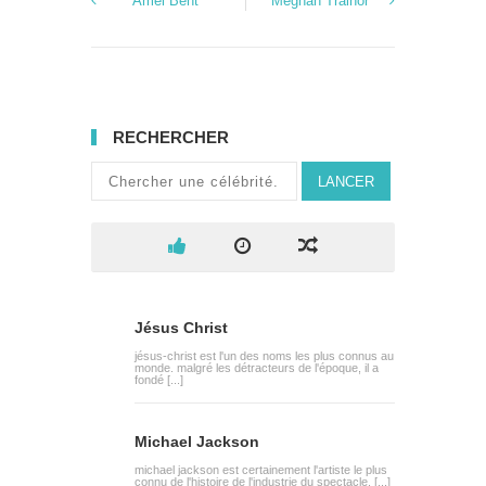
Amel Bent
Meghan Trainor
RECHERCHER
LANCER
Jésus Christ
jésus-christ est l'un des noms les plus connus au
monde. malgré les détracteurs de l'époque, il a
fondé [...]
Michael Jackson
michael jackson est certainement l'artiste le plus
connu de l'histoire de l'industrie du spectacle. [...]