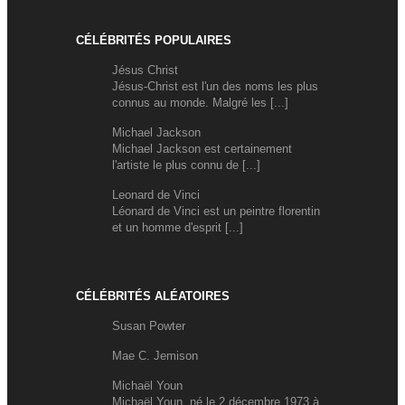
CÉLÉBRITÉS POPULAIRES
Jésus Christ
Jésus-Christ est l'un des noms les plus
connus au monde. Malgré les [...]
Michael Jackson
Michael Jackson est certainement
l'artiste le plus connu de [...]
Leonard de Vinci
Léonard de Vinci est un peintre florentin
et un homme d'esprit [...]
CÉLÉBRITÉS ALÉATOIRES
Susan Powter
Mae C. Jemison
Michaël Youn
Michaël Youn, né le 2 décembre 1973 à