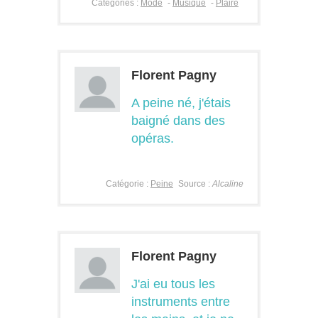
Catégories :
Mode
-
Musique
-
Plaire
Florent Pagny
A peine né, j'étais
baigné dans des
opéras.
Catégorie :
Peine
Source :
Alcaline
Florent Pagny
J'ai eu tous les
instruments entre