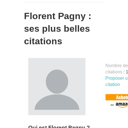
Florent Pagny :
ses plus belles
citations
Nombre de
citations
: 
Proposer 
citation
Qui est Florent Pagny ?