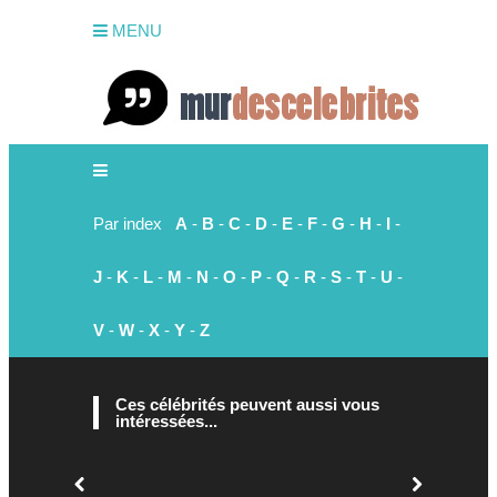
MENU
Par index
A
-
B
-
C
-
D
-
E
-
F
-
G
-
H
-
I
-
J
-
K
-
L
-
M
-
N
-
O
-
P
-
Q
-
R
-
S
-
T
-
U
-
V
-
W
-
X
-
Y
-
Z
Ces célébrités peuvent aussi vous
intéressées...