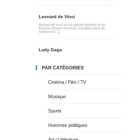
Leonard de Vinci
léonard de vinci est un peintre florentin et un
homme d'esprit universel, excellant dans de
nombreux [...]
Lady Gaga
PAR CATÉGORIES
Cinéma / Film / TV
Musique
Sports
Hommes politiques
Art / Littérature