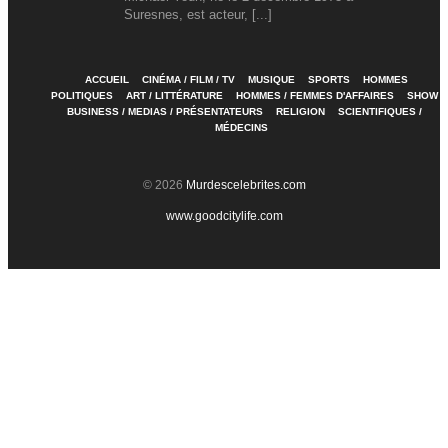
Suresnes, est acteur, [...]
ACCUEIL
CINÉMA / FILM / TV
MUSIQUE
SPORTS
HOMMES
POLITIQUES
ART / LITTÉRATURE
HOMMES / FEMMES D'AFFAIRES
SHOW
BUSINESS / MEDIAS / PRÉSENTATEURS
RELIGION
SCIENTIFIQUES /
MÉDECINS
© 2026
Murdescelebrites.com
www.goodcitylife.com