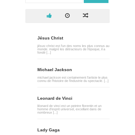
Jésus Christ
jésus-christ est l'un des noms les plus connus au
monde. malgré les détracteurs de l'époque, il a
fondé [...]
Michael Jackson
michael jackson est certainement l'artiste le plus
connu de l'histoire de l'industrie du spectacle. [...]
Leonard de Vinci
léonard de vinci est un peintre florentin et un
homme d'esprit universel, excellant dans de
nombreux [...]
Lady Gaga