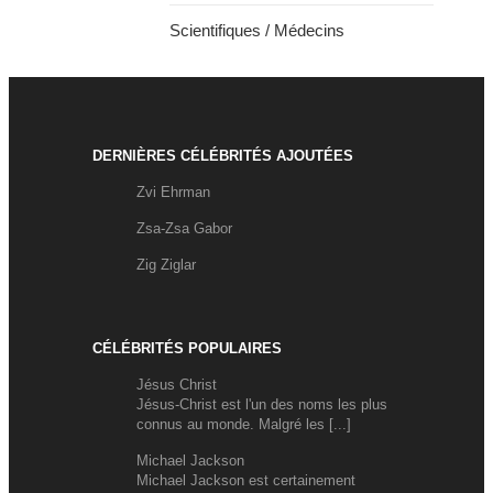
Scientifiques / Médecins
DERNIÈRES CÉLÉBRITÉS AJOUTÉES
Zvi Ehrman
Zsa-Zsa Gabor
Zig Ziglar
CÉLÉBRITÉS POPULAIRES
Jésus Christ
Jésus-Christ est l'un des noms les plus
connus au monde. Malgré les [...]
Michael Jackson
Michael Jackson est certainement