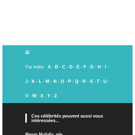
Par index
A
-
B
-
C
-
D
-
E
-
F
-
G
-
H
-
I
-
J
-
K
-
L
-
M
-
N
-
O
-
P
-
Q
-
R
-
S
-
T
-
U
-
V
-
W
-
X
-
Y
-
Z
Ces célébrités peuvent aussi vous
intéressées...
Megan Mullally, née