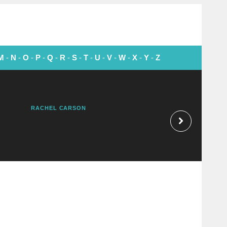
M
-
N
-
O
-
P
-
Q
-
R
-
S
-
T
-
U
-
V
-
W
-
X
-
Y
-
Z
RACHEL CARSON
ROBERT ORBEN