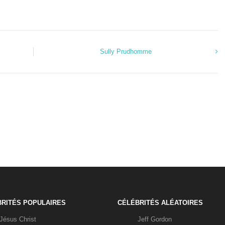
Sully Prudhomme
RITÉS POPULAIRES
CÉLÉBRITÉS ALÉATOIRES
Jésus Christ
Jeff Gordon