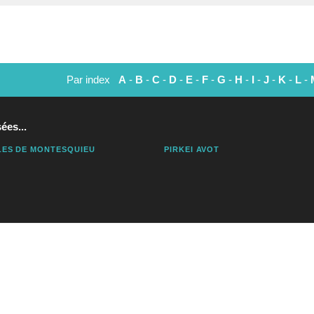
Par index
A
-
B
-
C
-
D
-
E
-
F
-
G
-
H
-
I
-
J
-
K
-
L
-
ées...
ES DE MONTESQUIEU
PIRKEI AVOT