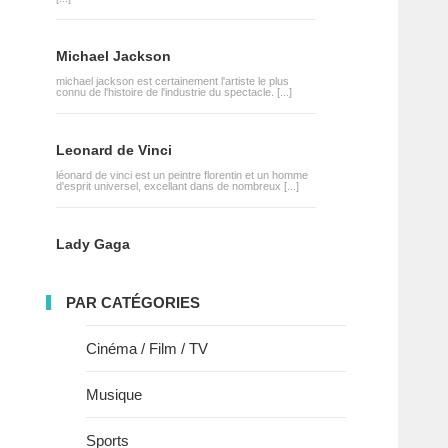
Michael Jackson
michael jackson est certainement l'artiste le plus
connu de l'histoire de l'industrie du spectacle. [...]
Leonard de Vinci
léonard de vinci est un peintre florentin et un homme
d'esprit universel, excellant dans de nombreux [...]
Lady Gaga
PAR CATÉGORIES
Cinéma / Film / TV
Musique
Sports