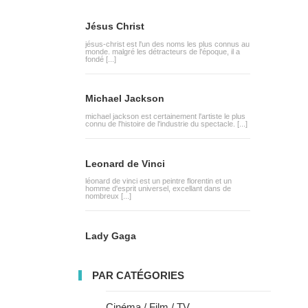
Jésus Christ
jésus-christ est l'un des noms les plus connus au
monde. malgré les détracteurs de l'époque, il a
fondé [...]
Michael Jackson
michael jackson est certainement l'artiste le plus
connu de l'histoire de l'industrie du spectacle. [...]
Leonard de Vinci
léonard de vinci est un peintre florentin et un
homme d'esprit universel, excellant dans de
nombreux [...]
Lady Gaga
PAR CATÉGORIES
Cinéma / Film / TV