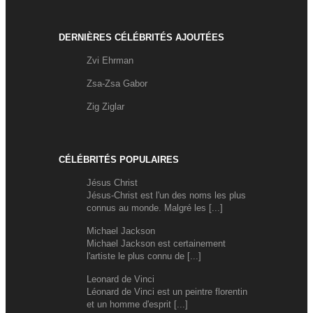
DERNIÈRES CÉLÉBRITÉS AJOUTÉES
Zvi Ehrman
Zsa-Zsa Gabor
Zig Ziglar
CÉLÉBRITÉS POPULAIRES
Jésus Christ
Jésus-Christ est l'un des noms les plus
connus au monde. Malgré les [...]
Michael Jackson
Michael Jackson est certainement
l'artiste le plus connu de [...]
Leonard de Vinci
Léonard de Vinci est un peintre florentin
et un homme d'esprit [...]