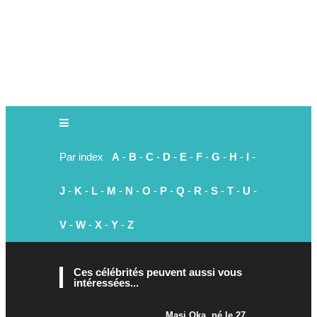
Par index
A
-
B
-
C
-
D
-
E
-
F
-
G
-
H
-
I
-
J
-
K
-
L
-
M
-
N
-
O
-
P
-
Q
-
R
-
S
-
T
-
U
-
V
-
W
-
X
-
Y
-
Z
Ces célébrités peuvent aussi vous
intéressées...
Masi Oka, né le 27