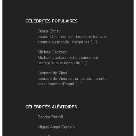
CÉLÉBRITÉS POPULAIRES
Jésus Christ
Jésus-Christ est l'un des noms les plus
connus au monde. Malgré les [...]
Michael Jackson
Michael Jackson est certainement
l'artiste le plus connu de [...]
Leonard de Vinci
Léonard de Vinci est un peintre florentin
et un homme d'esprit [...]
CÉLÉBRITÉS ALÉATOIRES
Sandor Petrofi
Miguel Angel Cornejo