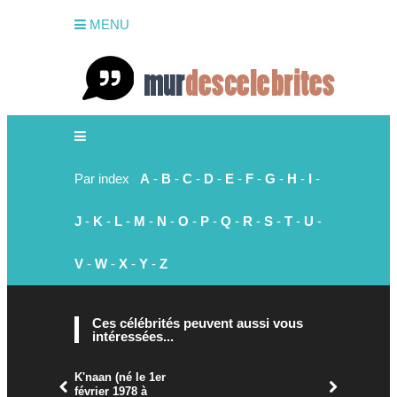
MENU
Par index
A
-
B
-
C
-
D
-
E
-
F
-
G
-
H
-
I
-
J
-
K
-
L
-
M
-
N
-
O
-
P
-
Q
-
R
-
S
-
T
-
U
-
V
-
W
-
X
-
Y
-
Z
Ces célébrités peuvent aussi vous
intéressées...
K'naan (né le 1er
février 1978 à