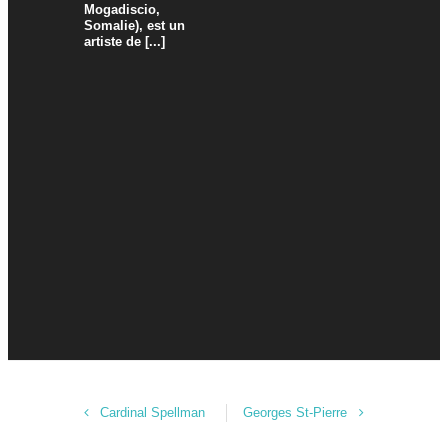
Mogadiscio,
Somalie), est un
artiste de [...]
Cardinal Spellman
Georges St-Pierre