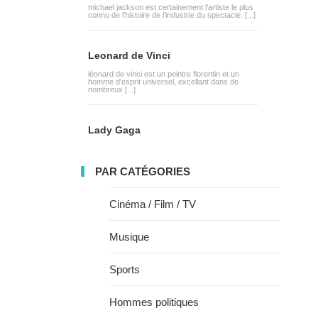
michael jackson est certainement l'artiste le plus
connu de l'histoire de l'industrie du spectacle. [...]
Leonard de Vinci
léonard de vinci est un peintre florentin et un
homme d'esprit universel, excellant dans de
nombreux [...]
Lady Gaga
PAR CATÉGORIES
Cinéma / Film / TV
Musique
Sports
Hommes politiques