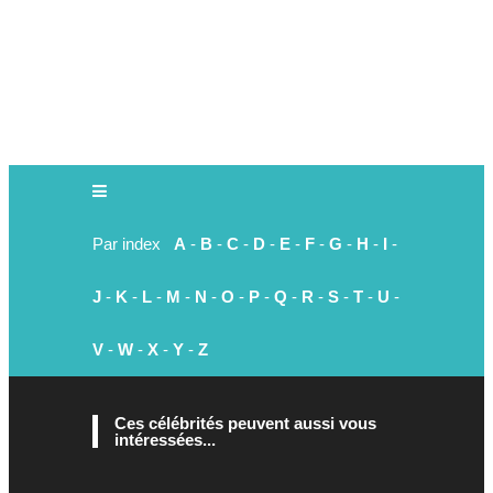
Par index
A
-
B
-
C
-
D
-
E
-
F
-
G
-
H
-
I
-
J
-
K
-
L
-
M
-
N
-
O
-
P
-
Q
-
R
-
S
-
T
-
U
-
V
-
W
-
X
-
Y
-
Z
Ces célébrités peuvent aussi vous
intéressées...