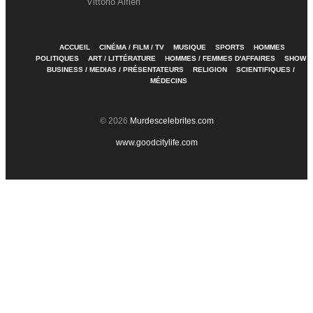
Vittorio Alfieri
ACCUEIL
CINÉMA / FILM / TV
MUSIQUE
SPORTS
HOMMES
POLITIQUES
ART / LITTÉRATURE
HOMMES / FEMMES D'AFFAIRES
SHOW
BUSINESS / MEDIAS / PRÉSENTATEURS
RELIGION
SCIENTIFIQUES /
MÉDECINS
© 2026
Murdescelebrites.com
www.goodcitylife.com