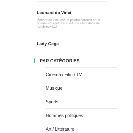
Leonard de Vinci
léonard de vinci est un peintre florentin et un
homme d'esprit universel, excellant dans de
nombreux [...]
Lady Gaga
PAR CATÉGORIES
Cinéma / Film / TV
Musique
Sports
Hommes politiques
Art / Littérature