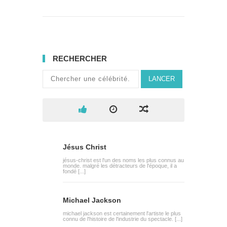
RECHERCHER
LANCER
Jésus Christ
jésus-christ est l'un des noms les plus connus au
monde. malgré les détracteurs de l'époque, il a
fondé [...]
Michael Jackson
michael jackson est certainement l'artiste le plus
connu de l'histoire de l'industrie du spectacle. [...]