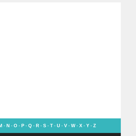
M
-
N
-
O
-
P
-
Q
-
R
-
S
-
T
-
U
-
V
-
W
-
X
-
Y
-
Z