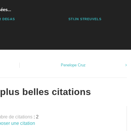
ées...
R DEGAS
STIJN STREUVELS
Penelope Cruz
plus belles citations
re de citations
: 2
oser une citation