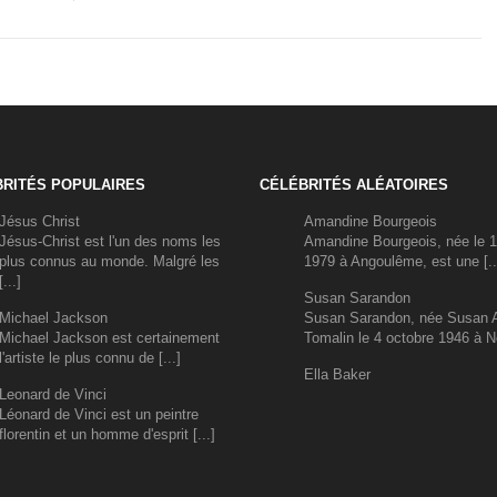
RITÉS POPULAIRES
CÉLÉBRITÉS ALÉATOIRES
Jésus Christ
Amandine Bourgeois
Jésus-Christ est l'un des noms les
Amandine Bourgeois, née le 1
plus connus au monde. Malgré les
1979 à Angoulême, est une [..
[...]
Susan Sarandon
Michael Jackson
Susan Sarandon, née Susan A
Michael Jackson est certainement
Tomalin le 4 octobre 1946 à Ne
l'artiste le plus connu de [...]
Ella Baker
Leonard de Vinci
Léonard de Vinci est un peintre
florentin et un homme d'esprit [...]