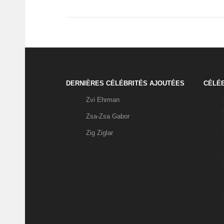
DERNIÈRES CÉLÉBRITÉS AJOUTÉES
CÉLÉB
Zvi Ehrman
Zsa-Zsa Gabor
Zig Ziglar