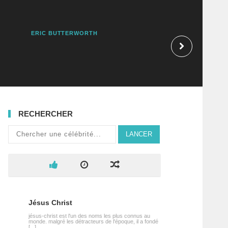
ERIC BUTTERWORTH
DOMINGOS SABI
RECHERCHER
LANCER
Jésus Christ
jésus-christ est l'un des noms les plus connus au
monde. malgré les détracteurs de l'époque, il a fondé
[...]