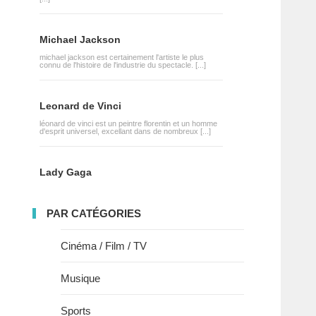
Michael Jackson
michael jackson est certainement l'artiste le plus
connu de l'histoire de l'industrie du spectacle. [...]
Leonard de Vinci
léonard de vinci est un peintre florentin et un homme
d'esprit universel, excellant dans de nombreux [...]
Lady Gaga
PAR CATÉGORIES
Cinéma / Film / TV
Musique
Sports