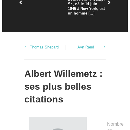
Sr., né le 14 juin
septembre
1946 à New York, est
Henderso
un homme [...]
Caroline d
mort [...]
Thomas Shepard
Ayn Rand
Albert Willemetz :
ses plus belles
citations
Nombre