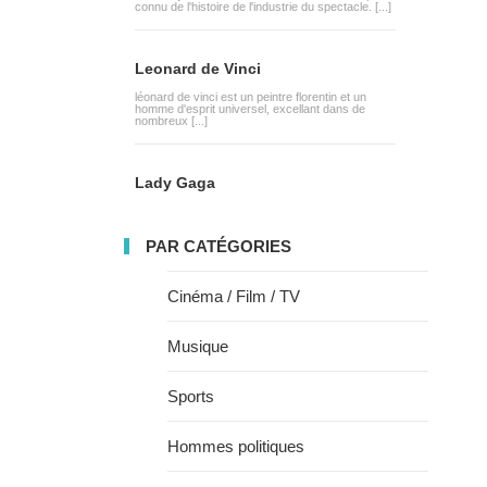
connu de l'histoire de l'industrie du spectacle. [...]
Leonard de Vinci
léonard de vinci est un peintre florentin et un
homme d'esprit universel, excellant dans de
nombreux [...]
Lady Gaga
PAR CATÉGORIES
Cinéma / Film / TV
Musique
Sports
Hommes politiques