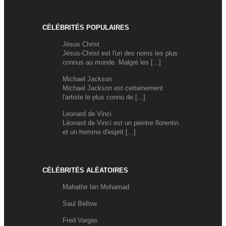
CÉLÉBRITÉS POPULAIRES
Jésus Christ
Jésus-Christ est l'un des noms les plus
connus au monde. Malgré les [...]
Michael Jackson
Michael Jackson est certainement
l'artiste le plus connu de [...]
Leonard de Vinci
Léonard de Vinci est un peintre florentin
et un homme d'esprit [...]
CÉLÉBRITÉS ALÉATOIRES
Mahathir bin Mohamad
Saul Bellow
Fred Vargas