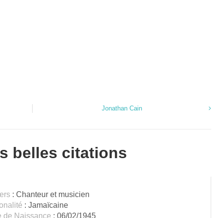
Jonathan Cain
s belles citations
ers
: Chanteur et musicien
onalité
: Jamaïcaine
e de Naissance
: 06/02/1945