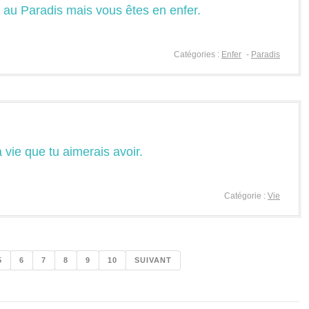
 au Paradis mais vous êtes en enfer.
Catégories :
Enfer
-
Paradis
a vie que tu aimerais avoir.
Catégorie :
Vie
5
6
7
8
9
10
SUIVANT