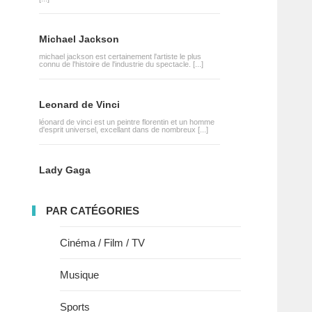
Michael Jackson
michael jackson est certainement l'artiste le plus
connu de l'histoire de l'industrie du spectacle. [...]
Leonard de Vinci
léonard de vinci est un peintre florentin et un homme
d'esprit universel, excellant dans de nombreux [...]
Lady Gaga
PAR CATÉGORIES
Cinéma / Film / TV
Musique
Sports