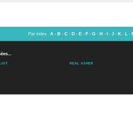
Par index
A
-
B
-
C
-
D
-
E
-
F
-
G
-
H
-
I
-
J
-
K
-
L
-
ées...
ELIOT
NEAL ASHER