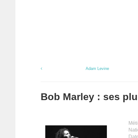
Adam Levine
Bob Marley : ses plu
Méti
Nati
Dat