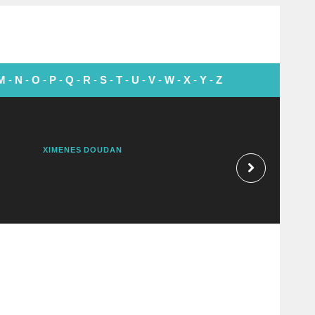
M
-
N
-
O
-
P
-
Q
-
R
-
S
-
T
-
U
-
V
-
W
-
X
-
Y
-
Z
XIMENES DOUDAN
EMMET FOX