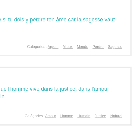
si tu dois y perdre ton âme car la sagesse vaut
Catégories :
Argent
-
Mieux
-
Monde
-
Perdre
-
Sagesse
que l'homme vive dans la justice, dans l'amour
in.
Catégories :
Amour
-
Homme
-
Humain
-
Justice
-
Naturel