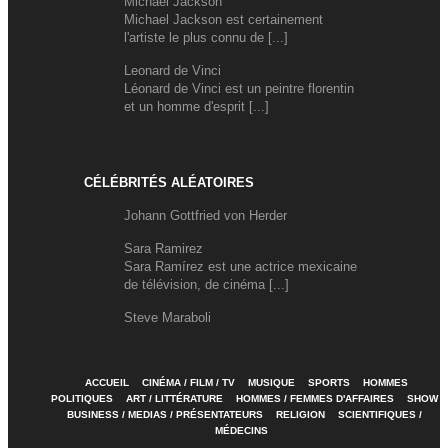
Michael Jackson
Michael Jackson est certainement
l'artiste le plus connu de [...]
Leonard de Vinci
Léonard de Vinci est un peintre florentin
et un homme d'esprit [...]
CÉLÉBRITÉS ALÉATOIRES
Johann Gottfried von Herder
Sara Ramirez
Sara Ramírez est une actrice mexicaine
de télévision, de cinéma [...]
Steve Maraboli
ACCUEIL
CINÉMA / FILM / TV
MUSIQUE
SPORTS
HOMMES
POLITIQUES
ART / LITTÉRATURE
HOMMES / FEMMES D'AFFAIRES
SHOW
BUSINESS / MEDIAS / PRÉSENTATEURS
RELIGION
SCIENTIFIQUES /
MÉDECINS