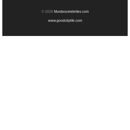
© 2026
Murdescelebrites.com
www.goodcitylife.com