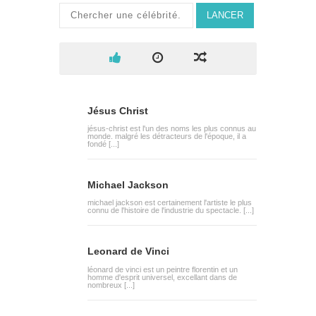
LANCER
Jésus Christ
jésus-christ est l'un des noms les plus connus au
monde. malgré les détracteurs de l'époque, il a
fondé [...]
Michael Jackson
michael jackson est certainement l'artiste le plus
connu de l'histoire de l'industrie du spectacle. [...]
Leonard de Vinci
léonard de vinci est un peintre florentin et un
homme d'esprit universel, excellant dans de
nombreux [...]