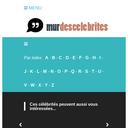
MENU
Par index
A
-
B
-
C
-
D
-
E
-
F
-
G
-
H
-
I
-
J
-
K
-
L
-
M
-
N
-
O
-
P
-
Q
-
R
-
S
-
T
-
U
-
V
-
W
-
X
-
Y
-
Z
Ces célébrités peuvent aussi vous
intéressées...