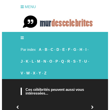
MENU
Par index
A
-
B
-
C
-
D
-
E
-
F
-
G
-
H
-
I
-
J
-
K
-
L
-
M
-
N
-
O
-
P
-
Q
-
R
-
S
-
T
-
U
-
V
-
W
-
X
-
Y
-
Z
Ces célébrités peuvent aussi vous
intéressées...