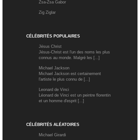
Zsa-Zsa Gabor
Zig Ziglar
CÉLÉBRITÉS POPULAIRES
Jésus Christ
Jésus-Christ est l'un des noms les plus
connus au monde. Malgré les [...]
Michael Jackson
Michael Jackson est certainement
l'artiste le plus connu de [...]
Leonard de Vinci
Léonard de Vinci est un peintre florentin
et un homme d'esprit [...]
CÉLÉBRITÉS ALÉATOIRES
Michael Girardi