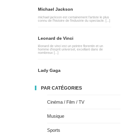
Michael Jackson
michael jackson est certainement l'artiste le plus
connu de l'histoire de l'industrie du spectacle. [...]
Leonard de Vinci
léonard de vinci est un peintre florentin et un
homme d'esprit universel, excellant dans de
nombreux [...]
Lady Gaga
PAR CATÉGORIES
Cinéma / Film / TV
Musique
Sports