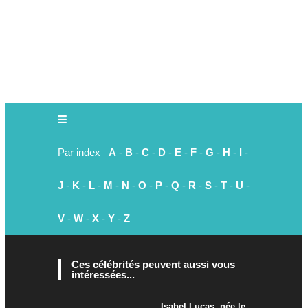
Par index
A
-
B
-
C
-
D
-
E
-
F
-
G
-
H
-
I
-
J
-
K
-
L
-
M
-
N
-
O
-
P
-
Q
-
R
-
S
-
T
-
U
-
V
-
W
-
X
-
Y
-
Z
Ces célébrités peuvent aussi vous
intéressées...
Isabel Lucas, née le