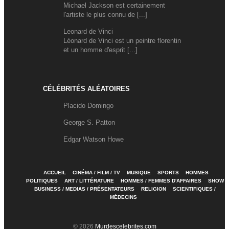
Michael Jackson est certainement
l'artiste le plus connu de [...]
Leonard de Vinci
Léonard de Vinci est un peintre florentin
et un homme d'esprit [...]
CÉLÉBRITÉS ALÉATOIRES
Placido Domingo
George S. Patton
Edgar Watson Howe
ACCUEIL
CINÉMA / FILM / TV
MUSIQUE
SPORTS
HOMMES
POLITIQUES
ART / LITTÉRATURE
HOMMES / FEMMES D'AFFAIRES
SHOW
BUSINESS / MEDIAS / PRÉSENTATEURS
RELIGION
SCIENTIFIQUES /
MÉDECINS
© 2026
Murdescelebrites.com