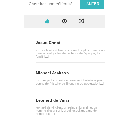
LANCER
Jésus Christ
jésus-christ est l'un des noms les plus connus au
monde. malgré les détracteurs de l'époque, il a
fondé [...]
Michael Jackson
michael jackson est certainement l'artiste le plus
connu de l'histoire de l'industrie du spectacle. [...]
Leonard de Vinci
léonard de vinci est un peintre florentin et un
homme d'esprit universel, excellant dans de
nombreux [...]