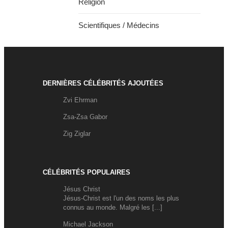
Religion
Scientifiques / Médecins
DERNIÈRES CÉLÉBRITÉS AJOUTÉES
Zvi Ehrman
Zsa-Zsa Gabor
Zig Ziglar
CÉLÉBRITÉS POPULAIRES
Jésus Christ
Jésus-Christ est l'un des noms les plus
connus au monde. Malgré les [...]
Michael Jackson