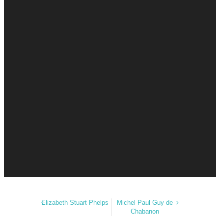
Elizabeth Stuart Phelps
Michel Paul Guy de
Chabanon