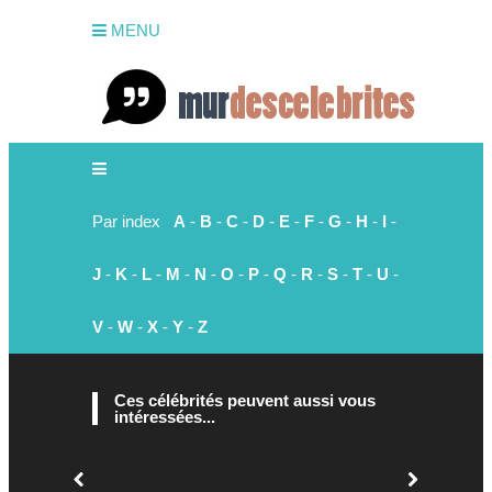
MENU
Par index
A
-
B
-
C
-
D
-
E
-
F
-
G
-
H
-
I
-
J
-
K
-
L
-
M
-
N
-
O
-
P
-
Q
-
R
-
S
-
T
-
U
-
V
-
W
-
X
-
Y
-
Z
Ces célébrités peuvent aussi vous
intéressées...