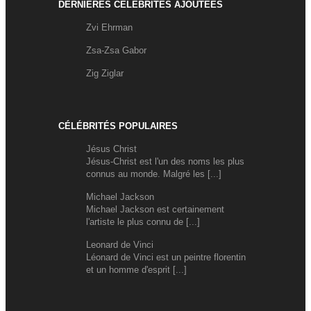
DERNIÈRES CÉLÉBRITÉS AJOUTÉES
Zvi Ehrman
Zsa-Zsa Gabor
Zig Ziglar
CÉLÉBRITÉS POPULAIRES
Jésus Christ
Jésus-Christ est l'un des noms les plus
connus au monde. Malgré les [...]
Michael Jackson
Michael Jackson est certainement
l'artiste le plus connu de [...]
Leonard de Vinci
Léonard de Vinci est un peintre florentin
et un homme d'esprit [...]