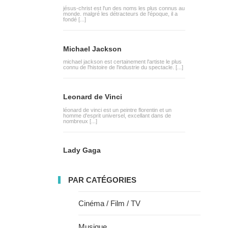
jésus-christ est l'un des noms les plus connus au
monde. malgré les détracteurs de l'époque, il a
fondé [...]
Michael Jackson
michael jackson est certainement l'artiste le plus
connu de l'histoire de l'industrie du spectacle. [...]
Leonard de Vinci
léonard de vinci est un peintre florentin et un
homme d'esprit universel, excellant dans de
nombreux [...]
Lady Gaga
PAR CATÉGORIES
Cinéma / Film / TV
Musique