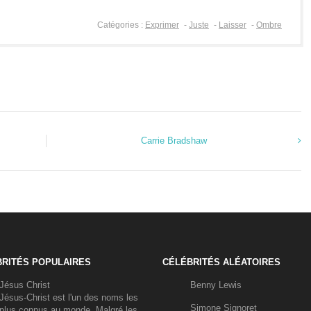
Catégories :
Exprimer
-
Juste
-
Laisser
-
Ombre
Carrie Bradshaw
RITÉS POPULAIRES
CÉLÉBRITÉS ALÉATOIRES
Jésus Christ
Benny Lewis
Jésus-Christ est l'un des noms les
Simone Signoret
plus connus au monde. Malgré les