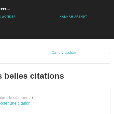
ées...
E WONDER
HANNAH ARENDT
Carrie Bradshaw
 belles citations
re de citations
: 7
oser une citation