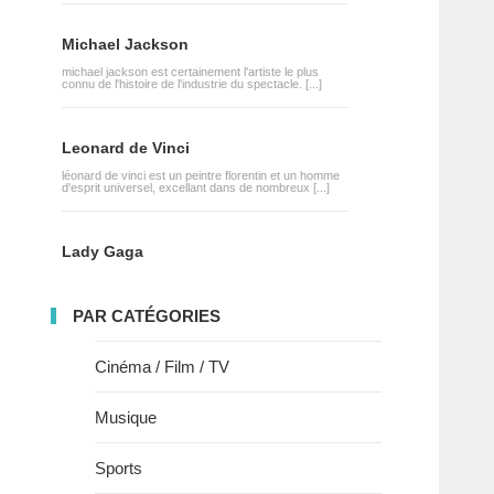
Michael Jackson
michael jackson est certainement l'artiste le plus
connu de l'histoire de l'industrie du spectacle. [...]
Leonard de Vinci
léonard de vinci est un peintre florentin et un homme
d'esprit universel, excellant dans de nombreux [...]
Lady Gaga
PAR CATÉGORIES
Cinéma / Film / TV
Musique
Sports