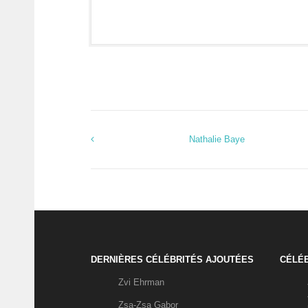
Nathalie Baye
DERNIÈRES CÉLÉBRITÉS AJOUTÉES
CÉLÉB
Zvi Ehrman
Zsa-Zsa Gabor