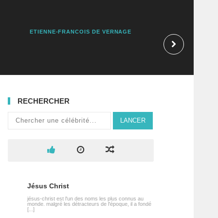
ETIENNE-FRANCOIS DE VERNAGE
ADRIEN MATTENE
RECHERCHER
LANCER
Jésus Christ
jésus-christ est l'un des noms les plus connus au
monde. malgré les détracteurs de l'époque, il a fondé
[...]