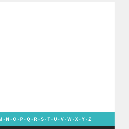
M
-
N
-
O
-
P
-
Q
-
R
-
S
-
T
-
U
-
V
-
W
-
X
-
Y
-
Z