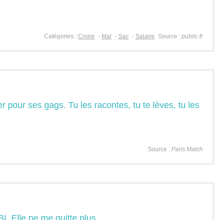
Catégories :
Croire
-
Mal
-
Sac
-
Salaire
Source :
public.fr
r pour ses gags. Tu les racontes, tu te lèves, tu les
Source :
Paris Match
BI. Elle ne me quitte plus.