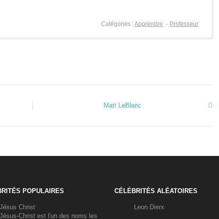
Catégories :
Apprendre
-
Professeur
Matt LeBlanc
RITÉS POPULAIRES
CÉLÉBRITÉS ALÉATOIRES
Jésus Christ
Leon Dierx
Jésus-Christ est l'un des noms les