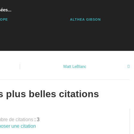
ées...
HOPE
ALTHEA GIBSON
Matt LeBlanc
 plus belles citations
re de citations
: 3
oser une citation