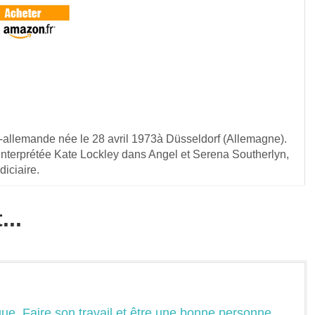
-allemande née le 28 avril 1973à Düsseldorf (Allemagne).
 interprétée Kate Lockley dans Angel et Serena Southerlyn,
iciaire.
...
que. Faire son travail et être une bonne personne.