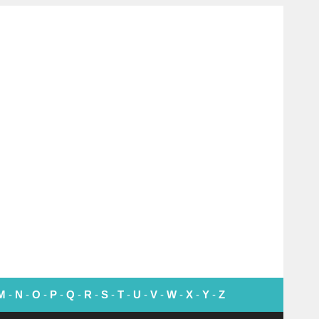
M
-
N
-
O
-
P
-
Q
-
R
-
S
-
T
-
U
-
V
-
W
-
X
-
Y
-
Z