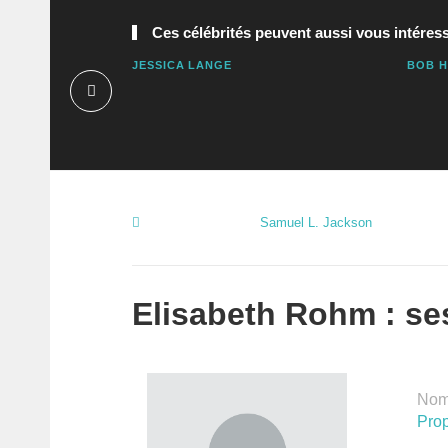
Ces célébrités peuvent aussi vous intéress
JESSICA LANGE
BOB 
Samuel L. Jackson
Elisabeth Rohm : ses
Nomb
Prop