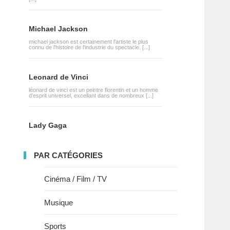
Michael Jackson
michael jackson est certainement l'artiste le plus
connu de l'histoire de l'industrie du spectacle. [...]
Leonard de Vinci
léonard de vinci est un peintre florentin et un homme
d'esprit universel, excellant dans de nombreux [...]
Lady Gaga
PAR CATÉGORIES
Cinéma / Film / TV
Musique
Sports